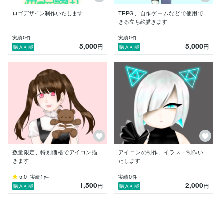
ロゴデザイン制作いたします
TRPG、自作ゲームなどで使用で
きる立ち絵描きます
0
0
実績
件
実績
件
5,000
5,000
円
円
購入可能
購入可能
数量限定、特別価格でアイコン描
アイコンの制作、イラスト制作い
きます
たします
5.0
1
0
実績
件
実績
件
1,500
2,000
円
円
購入可能
購入可能