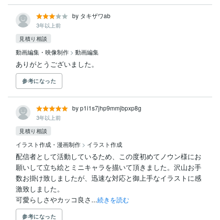
by タキザワab
3年以上前
見積り相談
動画編集・映像制作
>
動画編集
ありがとうございました。
参考になった
by p1i1s7jhp9mmjbpxp8g
3年以上前
見積り相談
イラスト作成・漫画制作
>
イラスト作成
配信者として活動しているため、この度初めてノウン様にお
願いして立ち絵とミニキャラを描いて頂きました。沢山お手
数お掛け致しましたが、迅速な対応と御上手なイラストに感
激致しました。

可愛らしさやカッコ良さ...
続きを読む
参考になった