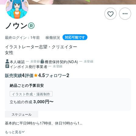
ノウン
最終ログイン：
1年前
稼働状況
対応可能です
イラストレーター志望・クリエイター
女性
本人確認
機密保持契約(NDA)
未登録
未登録
インボイス発行事業者
未登録
4
4.5
2
販売実績
評価
フォロワー
納品ごとの予算目安
イラスト作成・漫画制作
3,000円〜
立ち絵の作成
スケジュール
基本的に平日9時から17時頃、休日10時から1...
もっと見る