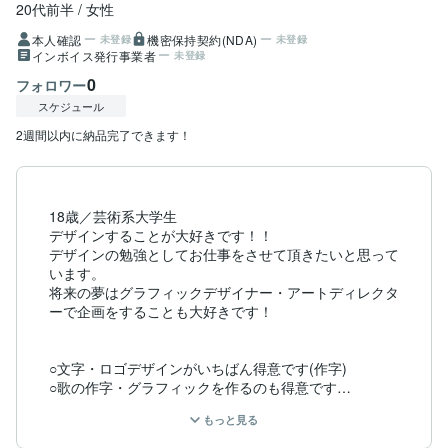
20代前半
女性
本人確認
機密保持契約(NDA)
未登録
未登録
インボイス発行事業者
未登録
0
フォロワー
スケジュール
2週間以内に納品完了できます！
18歳／芸術系大学生

デザインすることが大好きです！！

デザインの勉強としてお仕事をさせて頂きたいと思って
います。

将来の夢はグラフィックデザイナー・アートディレクタ
ーで企画をすることも大好きです！

○文字・ロゴデザインがいちばん得意です(作字)

○歌の作字・グラフィックを作るのも得意です

もっと見る
○ご依頼は字(5000円〜)、グラフィック(8000円〜)

○IllustratorとPhotoshopを用いて制作します。
