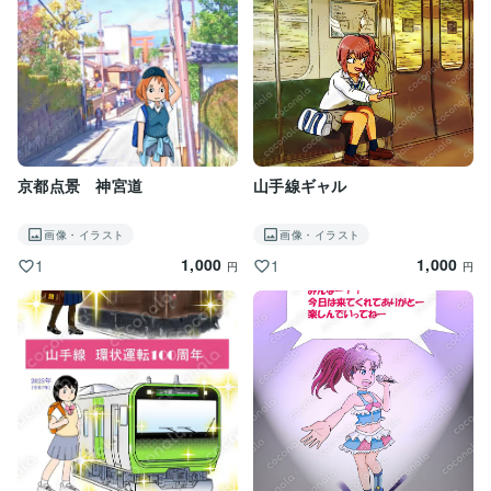
4コママンガ（カラー）　1本　20,000円から

ストーリーマンガ（モノクロ）1P　20,000円から

ストーリーマンガ（カラー）　1P　30,000円から

＊プロット有りの場合　上記価格より▲5,000円

ご希望の内容によりご相談により決めさせて頂きます。

イラストやマンガの依頼が初めての方やデジタル画像に
ついてわからない方もお気軽にご相談下さい。どうぞ宜
京都点景 神宮道
山手線ギャル
画像・イラスト
画像・イラスト
1,000
1,000
1
1
円
円