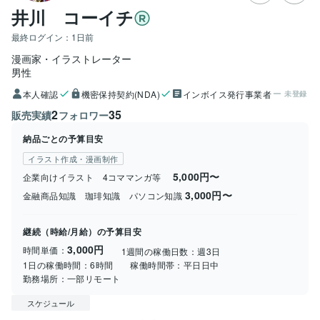
井川 コーイチ
最終ログイン：
1日前
漫画家・イラストレーター
男性
本人確認
機密保持契約(NDA)
インボイス発行事業者
未登録
2
35
販売実績
フォロワー
納品ごとの予算目安
イラスト作成・漫画制作
5,000円〜
企業向けイラスト 4コママンガ等
3,000円〜
金融商品知識 珈琲知識 パソコン知識
継続（時給/月給）の予算目安
3,000円
時間単価：
1週間の稼働日数：
週3日
1日の稼働時間：
6時間
稼働時間帯：
平日日中
勤務場所：
一部リモート
スケジュール