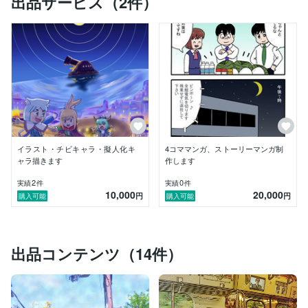
出品サービス（2件）
日本イベント業務管理士協会準会員

伊丹商工会議所会員

旅ペンクラブ会員

銀行員時代に業界紙ニッキンに4コマ漫画を12年連載。

2015年KFS講談社マンガ賞受賞。

■料金ご案内（目安としてお考え下さい）

●イラスト・マンガ関連

書籍webカット用・イラスト（背景無し　10ｃｍ四方以
下）

イラスト・チビキャラ・擬人化キ
4コママンガ、ストーリーマンガ制
モノクロ：5,000円

ャラ描きます
作します
カラー　：1,000円

2
0
実績
件
実績
件
10,000
20,000
１枚絵（背景有り）

円
円
購入可能
購入可能
web記事挿絵等　5,000円から

その他A4サイズ（描き込み少）　8,000円から

その他A4サイズ（描き込み多）　15,000円から

それより大きい絵はモノクロ・カラー、背景有り無し、
出品コンテンツ（14件）
イラストの版の大きさに応じて20,000円から相談によ
り決めさせて頂きます。

●マンガ

4コママンガ（モノクロ）1本　10,000円から
