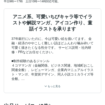
平日9時ー17時　土日10時ー14時対応可能。
アニメ系、可愛いちびキャラ等でイラ
ストや解説マンガ、アイコン作り、童
話イラストを承ります
37年銀行にいたのに、今は可愛い絵を描いてます。 金
融・経済のややこしく難しい話ほどふんわり噛み砕いて
可愛く描きたくなる性分です。 サービス説明・社内研
修・PRなどお任せください。

■制作経験のあるジャンル

４コママンガ（金融関係、ビジネス関連、地域町おこし
関連全般）、レビューマンガ、企業内マニュアルイラス
ト・マンガ、年賀状デザイン、同人小説コミカライズ等
全般。

もっと見る
■資格・経歴

元AFP

日本漫画家協会会員

コーヒーインストラクター2級
