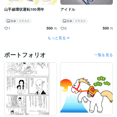
山手線環状運転100周年
アイドル
画像・イラスト
画像・イラスト
500
500
1
0
円
円
もっと見る
ポートフォリオ
一覧を見る