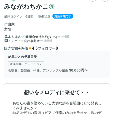
みながわちかこ
最終ログイン：
6日前
稼働状況
対応可能です
作曲家
女性
本人確認
機密保持契約(NDA)
未登録
インボイス発行事業者
未登録
4
4.5
8
販売実績
評価
フォロワー
納品ごとの予算目安
音楽制作・ナレーション
30,000円〜
合唱曲、器楽曲、作曲、アンサンブル編曲
想いをメロディに乗せて・・
あなたの書き溜めている大切な詩を合唱曲にして発表し
てみませんか？

納品はデモの音源（ピアノ伴奏のみのカラオケ、歌のデ