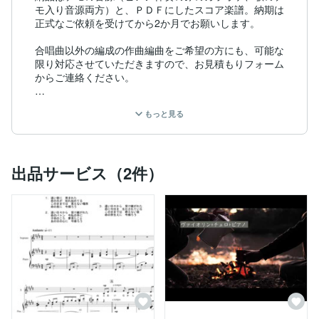
モ入り音源両方）と、ＰＤＦにしたスコア楽譜。納期は
正式なご依頼を受けてから2か月でお願いします。

合唱曲以外の編成の作曲編曲をご希望の方にも、可能な
限り対応させていただきますので、お見積もりフォーム
からご連絡ください。

●プロフィール●

もっと見る
国立音楽大学音楽学部作曲学科卒業。

1998年8月 日本テレビ「24時間テレビ～久石譲作曲 旅
立ちの時コンサート～」にて音楽制作に携わる。

2006年2月 日本テレビ「がきの使いやあらへんで」に
出品サービス（2件）
作曲家の先生役で出演。

2006年4月 中丸三千繪氏の公開マスターレッスンを声
楽家澤田理絵と共に受講。

2008年NHK「シリーズ“秋・つながる心” 見えないこと
は不幸じゃない～全盲夫婦の夢と子育て～」の番組エン
ディングに作詞・作曲した「今帰ろう」が使用された。

2011年 ソプラノ歌手澤田理絵デビュー15周年を記念し
たＣＤアルバム 「ひむかの空 澤田理絵」（ナミレコー
ド）をプロデュース、楽曲提供と編曲をしており、この
ＣＤはレコード芸術誌（音楽之友社）で準推薦盤として
紹介された。
