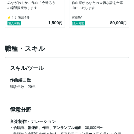
2012年～2015年、村松崇継氏(作曲家)の映画音楽やド
みながわちかこ作曲「今帰ろう」
作曲家があなたの大切な詩を合唱
ラマ音楽制作にてオーケストラ譜作成に携わった。（ジ
の楽譜販売致します
曲にいたします
ブリ映画「思い出のマーニー」、渡辺謙主演NHK土曜
ドラマスペシャル「負けて、勝つ」、TBS「大奥」、フ
4.5
4
0
実績
件
実績
件
1,500
80,000
ジテレビ「赤い糸の女」ほか）。

円
円
購入可能
購入可能
2015年R-1ぐらんぷりで準優勝したピン芸人マツモトク
ラブが、決勝のネタにみながわちかこオリジナル曲の
「赦しの曲」を使用した。

社会福祉法人あかねの会の歌「われもこう」作曲。田無
職種・スキル
第一中学校75年記念式典用委嘱合唱曲「学び舎」作曲
等、合唱曲作品も多い。

スキル/ツール
現在自作曲や編曲が全国のコンサート、劇団の舞台音楽
等で使用されている他、歌唱指導、伴奏者としても活動
作曲編曲歴
している。また作詞も多く手がけている。

経験年数：20年
日本音楽著作権協会信託会員。ＮＰＯ法人シニア演劇ネ
ットワーク設立メンバー。

得意分野
音楽制作・ナレーション
・合唱曲、器楽曲、作曲、アンサンブル編曲
30,000円〜
歌詞から合唱曲を作ったり、原曲を元にコンサート用クラシック編