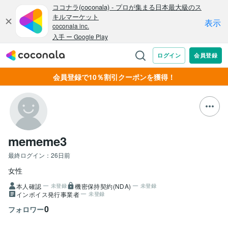
会員登録で10％割引クーポンを獲得！
mememe3
最終ログイン：
26日前
女性
本人確認
機密保持契約(NDA)
未登録
未登録
インボイス発行事業者
未登録
0
フォロワー