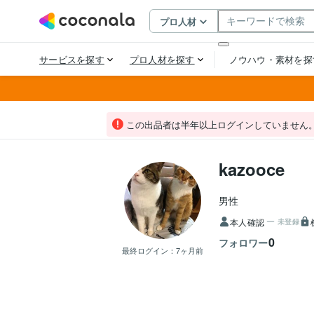
この出品者は半年以上ログインしていません
kazooce
男性
本人確認
未登録
0
フォロワー
最終ログイン：
7ヶ月前