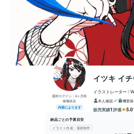
イツキ イチ
イラストレーター / 
最終ログイン：
4ヶ月前
本人確認
機密保
稼働状況
内容によります
1
5.0
販売実績
評価
納品ごとの予算目安
イラスト作成・漫画制作