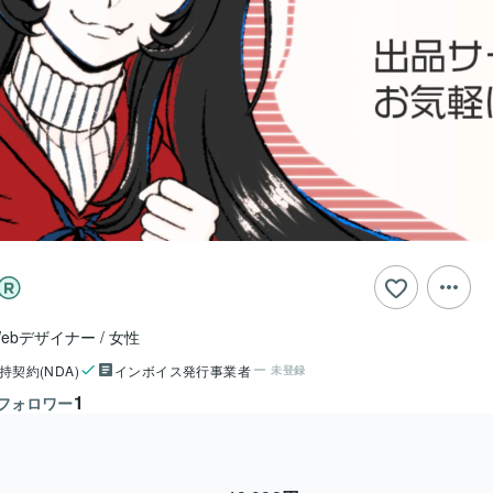
Webデザイナー
女性
持契約(NDA)
インボイス発行事業者
未登録
1
フォロワー