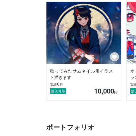
歌ってみたサムネイル用イラス
オ
ト描きます
ラ
0
実績
件
実
10,000
購入可能
購
円
ポートフォリオ