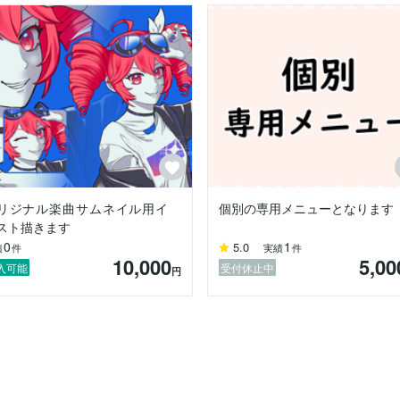
リジナル楽曲サムネイル用イ
個別の専用メニューとなります
スト描きます
0
1
5.0
績
件
実績
件
10,000
5,00
入可能
受付休止中
円