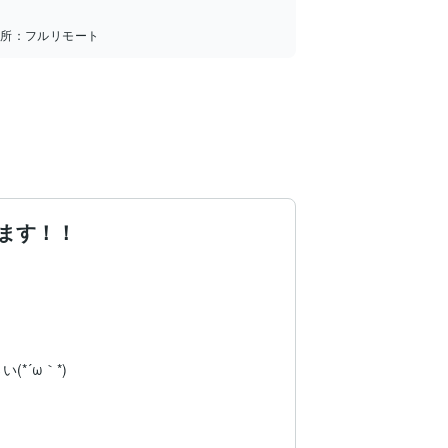
場所：
フルリモート
ます！！
´ω｀*)
