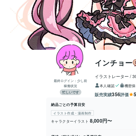
インチョー
イラストレーター
3
最終ログイン：
少し前
本人確認
機密保
稼働状況
忙しいです
356
5
販売実績
評価
納品ごとの予算目安
イラスト作成・漫画制作
8,000円〜
キャラクターイラスト