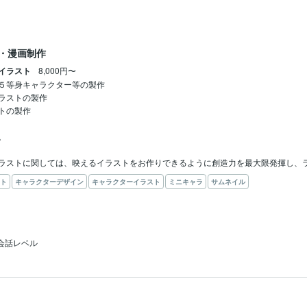
・漫画制作
イラスト
8,000円〜
５等身キャラクター等の製作

ラストの製作

トの製作



ラストに関しては、映えるイラストをお作りできるように創造力を最大限発揮し、
ト
キャラクターデザイン
キャラクターイラスト
ミニキャラ
サムネイル
会話レベル