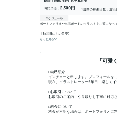
継続（時給/月給）の予算目安
2,500円
時間単価：
1週間の稼働日数：
週5
スケジュール
ポートフォリオや出品ボードのイラストをご覧になって、
【納品日にちの目安】
もっと見る
「可愛
□自己紹介

インチョーと申します。プロフィールをご
現在、イラストレーター6年目、楽しくイ
□お取引について

お取引のご案内、やり取りも丁寧に対応させ
□料金について

料金が不明な場合は、ポートフォリオに料