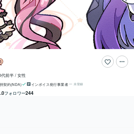
0代前半
女性
持契約(NDA)
インボイス発行事業者
未登録
.0
244
フォロワー