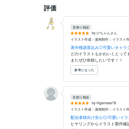
評価
見積り相談
by ひちゃんさん
イラスト作成・漫画制作
>
イラスト
著作権譲渡込み◎可愛いキャラ
どのイラストもかわいくとっても
またぜひ依頼したいです！！
参考になった
見積り相談
by higamasa78
イラスト作成・漫画制作
>
イラスト
配信者様向け安心◎/可愛いイ
ヒヤリングからイラスト製作確