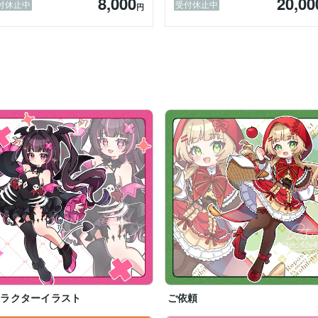
8,000
20,00
付休止中
受付休止中
円
ャラクターイラスト
ご依頼