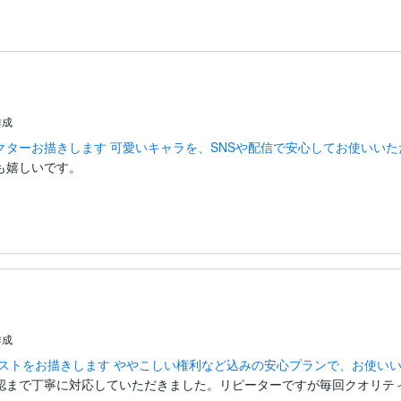
作成
クターお描きします 可愛いキャラを、SNSや配信で安心してお使いいた
嬉しいです。

作成
ラストをお描きします ややこしい権利など込みの安心プランで、お使い
認まで丁寧に対応していただきました。リピーターですが毎回クオリテ