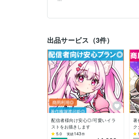
□法人、企業様からのご依頼経験

●株式会社HANA様

　韓国語学習ジャーナル hana vol.44～
●読売テレビ放送【ミヤネ屋】

　韓国特集イラストおよび漫画

●【YouTuber】ちろぴの様 　　　　　　
出品サービス（3件）
●【YouTuber】めろびむはフルーツ味
●【コスプレイヤー】猫田あしゅ様　　　
配信者様向け安心◎/可愛いイラ
著
ストをお描きします
ク
143
5.0
実績
件