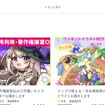
もっと見る
47 表紙及び挿し絵、扉絵

　  登録者数100万人 　ライブ配信サムネイル等

ｗ様　登録者数10万人　　ミニキャラ・アイコンイラスト等

　Xフォロワー30万人　ミニキャラ・アイコンイラスト等

作権譲渡込み◎可愛いキャラ
グッズで映える！存在感抜群
ターお描きします
イラストお描きします
84
22
5.0
4.9
実績
件
実績
件