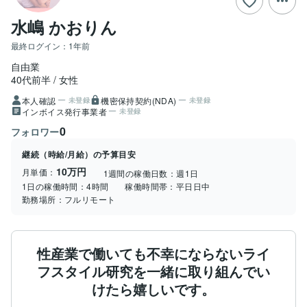
水嶋 かおりん
最終ログイン：
1年前
自由業
40代前半
女性
本人確認
機密保持契約(NDA)
未登録
未登録
インボイス発行事業者
未登録
0
フォロワー
継続（時給/月給）の予算目安
10万円
月単価：
1週間の稼働日数：
週1日
1日の稼働時間：
4時間
稼働時間帯：
平日日中
勤務場所：
フルリモート
性産業で働いても不幸にならないライ
フスタイル研究を一緒に取り組んでい
けたら嬉しいです。