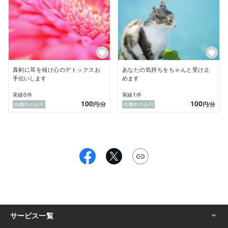
色々と悩みながら、立ち直り、また悩むを繰り返しなが
ら、

今が一番自分らしく生きれています。

人生は一度きり「ごきげん」に生きることをモットーに
しています。

真剣に耳を傾け心のデトックスお
あなたの気持ちをちゃんと受け止
世間話や、今日の出来事などお話しだけでも大歓迎で
手伝いします
めます
す。　

0
1
実績
件
実績
件
お気軽にご利用くださいね。

100
100
円
/分
円
/分
待機中のみ可
待機中のみ可
どうぞ、よろしくお願いいたします★　　　　　　　　
