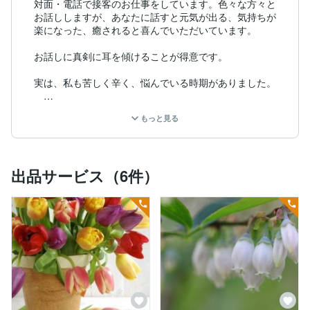
対面・電話で接客のお仕事をしています。色々な方々と
お話ししますが、あなたに話すと元気が出る、気持ちが
楽になった、癒されると喜んでいただいています。

お話しに真剣に耳を傾けることが得意です。

実は、私も苦しく辛く、悩んでいる時期がありました。
もっと見る
一人で悩みの渦中にある時は、

ネガティブな想いを引っ張り出しては、

何度もかみしめてしまい、忘れたいのに

気がつくとまた思い出し、気分が悪くなる

出品サービス（6件）
という悪循環に落ちてしまいます。

かといって、家族や友人に話すと、

今まで張りつめて頑張っている自分が崩れてしまう気が
して…

叫びたくなるほど辛くても1人耐えることで

なんとか均衡を保っていました。

でも、体が悲鳴をあげはじめます。

どうしようもなくなり、思い切って電話相談を利用し
