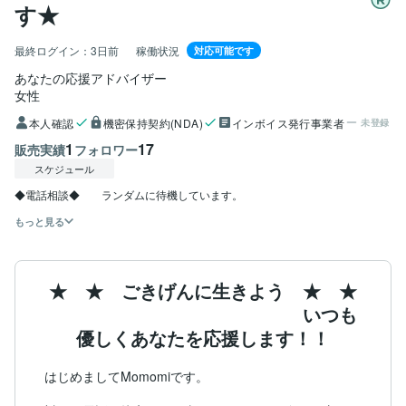
す★
最終ログイン：
3日前
稼働状況
対応可能です
あなたの応援アドバイザー
女性
本人確認
機密保持契約(NDA)
インボイス発行事業者
未登録
1
17
販売実績
フォロワー
スケジュール
もっと見る
★ ★ ごきげんに生きよう ★ ★
いつも
優しくあなたを応援します！！
はじめましてMomomiです。
