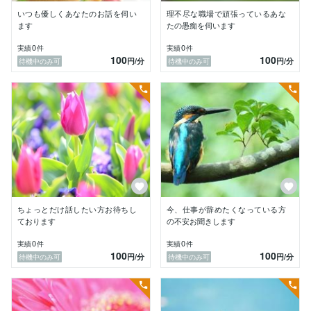
自分の現状や、そのときの気持ち、今どう感じているか
いつも優しくあなたのお話を伺い
理不尽な職場で頑張っているあな
を

ます
たの愚痴を伺います
細かく話しました。

0
0
実績
件
実績
件
100
100
何度も、辛くなったら話すことを繰り返すうちに、

円
/分
円
/分
待機中のみ可
待機中のみ可
やがて心の整理もつき、自信を取り戻す糸口がみつか
り、

辛いループから抜け出すことができました。

悩みの渦中にいる時は、冷静に自分をみつめることなど

できないのです。

誰かに肯定し、共感してもらうだけでも心が落ち着きま
す。

心から誰かのお役に立ちたい、話すだけでも楽になるこ
とを知っているので、その人が良くなるようにと心から
ちょっとだけ話したい方お待ちし
今、仕事が辞めたくなっている方
願いながら、優しく聞いて差し上げたい！

ております
の不安お聞きします
0
0
実績
件
実績
件
一人で悩む苦しさを知っている私だからこそ

100
100
円
/分
円
/分
待機中のみ可
待機中のみ可
心から応援することができると思っています。

一時でも辛い想いから離れることができれば…と思った
ことが

出品するきっかけです。
