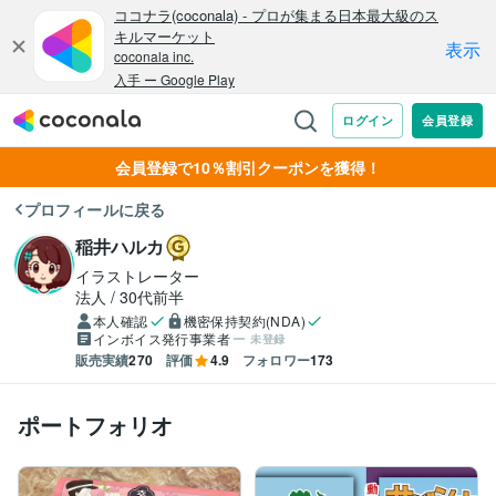
会員登録で10％割引クーポンを獲得！
プロフィールに戻る
稲井ハルカ
イラストレーター
法人
30代前半
本人確認
機密保持契約(NDA)
インボイス発行事業者
未登録
販売実績
270
評価
4.9
フォロワー
173
ポートフォリオ