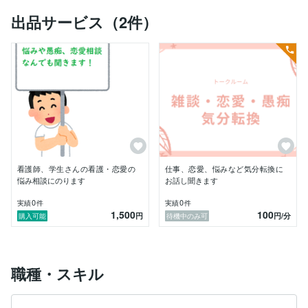
出品サービス（2件）
看護師、学生さんの看護・恋愛の
仕事、恋愛、悩みなど気分転換に
悩み相談にのります
お話し聞きます
0
0
実績
件
実績
件
1,500
100
円
円
/分
購入可能
待機中のみ可
職種・スキル