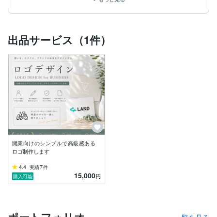
制作では、まずは想いや方向性をしっかり考えて、

使うシーンや印象まで一緒に整理しながら進めます。

納品後はモックアップやVIの方向性まで含めてご提案し
出品サービス（1件）
ています。

初めてロゴを作る方も、すでに事業をされている方も、

お気軽にご相談ください。

あなたの想いを、形にできれば嬉しいです。

開業向けのシンプルで高級感ある
ロゴ制作します
4.4
7
実績
件
15,000
円
購入可能
一覧を見る