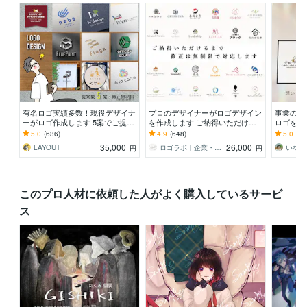
有名ロゴ実績多数！現役デザイナ
プロのデザイナーがロゴデザイン
事業の想
ーがロゴ作成します 5案でご提
を作成します ご納得いただけな
ロゴを制
案・修正無制限・著作権譲渡・用
ければ料金は頂きません｜デザイ
5年以上
5.0
(636)
4.9
(648)
5.0
(11
途別アドバイス対応
ンの丸投げOK
ます！
35,000
26,000
LAYOUT
ロゴラボ｜企業・店舗特化型デザイン事務所
いなほ 
円
円
このプロ人材に依頼した人がよく購入しているサービ
ス