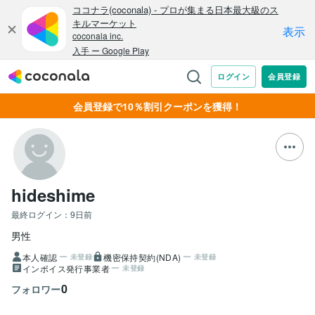
会員登録で10％割引クーポンを獲得！
hideshime
最終ログイン：
9日前
男性
本人確認
機密保持契約(NDA)
未登録
未登録
インボイス発行事業者
未登録
0
フォロワー