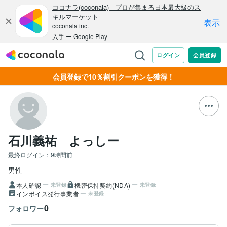
会員登録で10％割引クーポンを獲得！
石川義祐 よっしー
最終ログイン：
9時間前
男性
本人確認
機密保持契約(NDA)
未登録
未登録
インボイス発行事業者
未登録
0
フォロワー