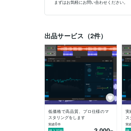
まずはお気軽にお問い合わせください。
出品サービス（2件）
低価格で高品質、プロ仕様のマ
実
スタリングをします
ス
0
実績
件
実
3,000
購入可能
購