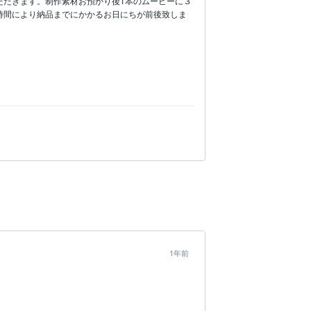
ただきます。制作素材お預かり後1本のムービーに３
時間により納品までにかかるお日にちが前後致しま
1年前