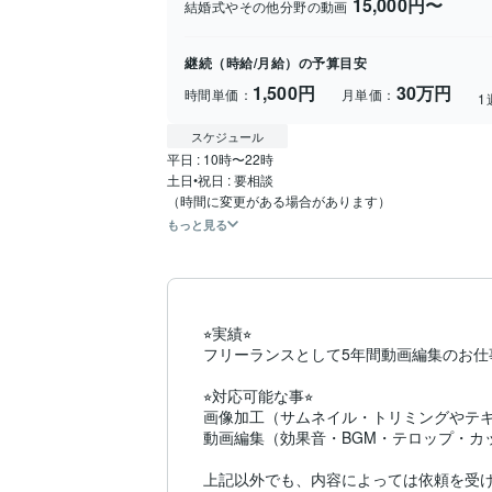
15,000円〜
結婚式やその他分野の動画
継続（時給/月給）の予算目安
1,500円
30万円
時間単価：
月単価：
1
スケジュール
平日 : 10時〜22時

土日•祝日 : 要相談

（時間に変更がある場合があります）
もっと見る
⭐︎実績⭐︎

フリーランスとして5年間動画編集のお仕
⭐︎対応可能な事⭐︎

画像加工（サムネイル・トリミングやテキ
動画編集（効果音・BGM・テロップ・カ
上記以外でも、内容によっては依頼を受け