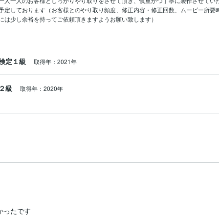
一人一人のお客様としっかりやり取りをさせて頂き、慎重かつ丁寧に製作させてい
予定しております（お客様とのやり取り頻度、修正内容・修正回数、ムービー所要
には少し余裕を持ってご依頼頂きますようお願い致します）
検定１級
取得年：2021年
２級
取得年：2020年
かったです