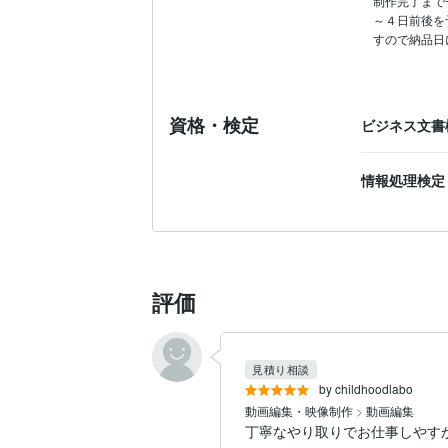
制作完了まで
～４日前後を
すので納品日
資格・検定
ビジネス文書
情報処理検定
評価
見積り相談
by childhoodlabo
動画編集・映像制作
>
動画編集
丁寧なやり取りでお仕事しやす