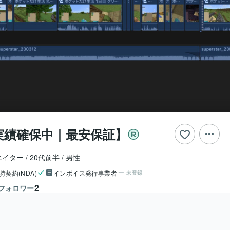
実績確保中｜最安保証】
エイター
20代前半
男性
持契約(NDA)
インボイス発行事業者
未登録
2
フォロワー