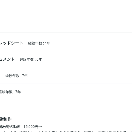
スプレッドシート
経験年数
:
1年
キュメント
経験年数
:
5年
o
経験年数
:
7年
経験年数
:
7年
像制作
他分野の動画
15,000円〜