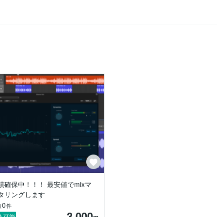
績確保中！！！ 最安値でmixマ
タリングします
0
績
件
3,000
入可能