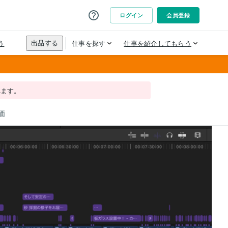
れます。
価