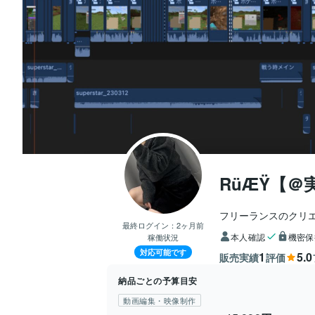
RüÆŸ【＠
フリーランスのクリ
最終ログイン：
2ヶ月前
本人確認
機密保
稼働状況
対応可能です
1
5.0
販売実績
評価
納品ごとの予算目安
動画編集・映像制作