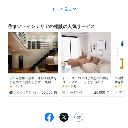
もっと見る
住まい・インテリアの相談の人気サービス
プロが壁紙＋照明＋床材＋建具を
インテリアのプロが理想の部屋を
民泊専門
まとめてご提案します 一級建築
コーディネートします 現役イン
間を提案
士が床材・壁紙・建具・照明選び
テリアコーディネーターが3Dパ
P！民泊
4.9
(13)
4.9
(48)
5.0
(1)
を品番・価格つきで提案
ース付きで提案します
家具リス
50,000
25,000
おうちのアドバイザー ｉｕ建築企画
Styled Craft
円
円