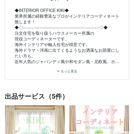
◆INTERIOR OFFICE KIKI◆

業界所属の経験豊富なプロがインテリアコーディネート
致します！

◆◇---------------------------------------------------◇◆

注文住宅を取り扱うハウスメーカー所属の

現役コーディネーターです。

海外インテリアや輸入住宅が得意です。

海外ドラマ・洋画に出てくるようなお洒落なお部屋にし
たい方も、

近年人気のジャパンディ風や和モダン風・北欧風、ホテ
ルライクなどがお好きな方も、ぜひご利用ください^^！

もっと見る
●対応可能インテリアイメージ

モダン、シンプル、クラシック、アジアン、北欧、ジャ
出品サービス（5件）
パンディ、韓国風、エレガント、ホテルライク、インダ