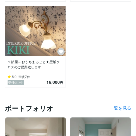
１部屋～おうちまるごと★壁紙ク
ロスのご提案致します
5.0
7
実績
件
16,000
円
受付休止中
ポートフォリオ
一覧を見る