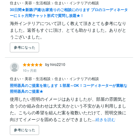
住まい・美容・生活相談
>
住まい・インテリアの相談
30日間★新築/戸建/お家造りのご相談にのります プロのコーディネータ
ーに１ヶ月間チャット形式で質問し放題★！
海外インテリアについて詳しく教えて頂きとても参考になり
ました。返答もすぐに頂け、とても助かりました。ありがと
うございました。
参考になった
by hiro2210
10ヶ月前
住まい・美容・生活相談
>
住まい・インテリアの相談
照明器具のご提案を致します １部屋～OK！コーディネーターが素敵な
照明器具のご提案★
使用したい照明のイメージはありましたが、部屋の雰囲気と
合うのか組み合わせは大丈夫かという不安があり利用しまし
た。こちらの希望を組んだ案を複数いただけて、照明交換に
向けてイメージを固めることができました...
続きを読む
参考になった