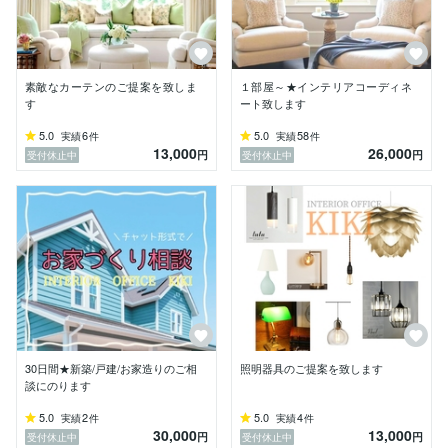
素敵なカーテンのご提案を致しま
１部屋～★インテリアコーディネ
す
ート致します
5.0
6
5.0
58
実績
件
実績
件
13,000
26,000
円
円
受付休止中
受付休止中
30日間★新築/戸建/お家造りのご相
照明器具のご提案を致します
談にのります
5.0
2
5.0
4
実績
件
実績
件
30,000
13,000
円
円
受付休止中
受付休止中