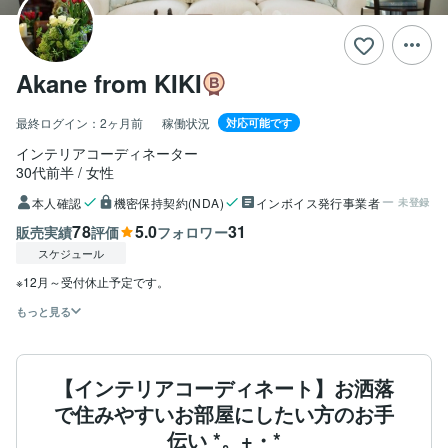
Akane from KIKI
最終ログイン：
2ヶ月前
稼働状況
対応可能です
インテリアコーディネーター
30代前半
女性
本人確認
機密保持契約(NDA)
インボイス発行事業者
未登録
78
5.0
31
販売実績
評価
フォロワー
スケジュール
※12月～受付休止予定です。
もっと見る
【インテリアコーディネート】お洒落
で住みやすいお部屋にしたい方のお手
伝い *。+・*