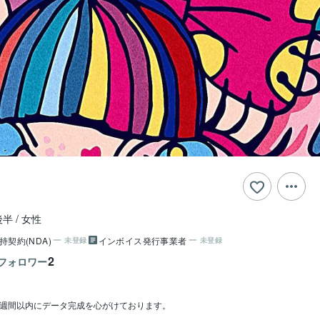
後半
女性
持契約(NDA)
インボイス発行事業者
未登録
未登録
2
フォロワー
1週間以内にデータ完成を心がけております。