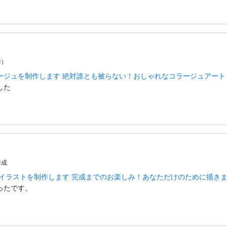
作）
ージュを制作します 絶対誰とも被らない！おしゃれなコラージュアート
した
作成
なイラストを制作します 完成までのお楽しみ！あなただけのために描き
ったです。