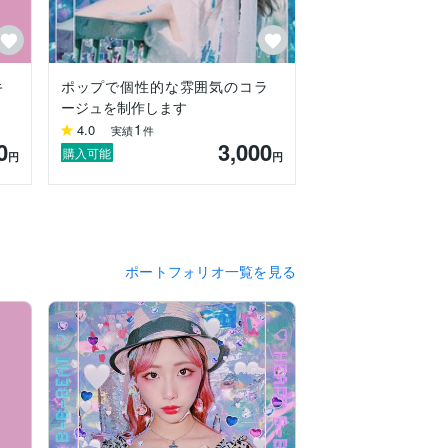
キ
ポップで個性的な雰囲気のコラ
ージュを制作します
1
4.0
実績
件
0
3,000
購入可能
円
円
ポートフォリオ一覧を見る