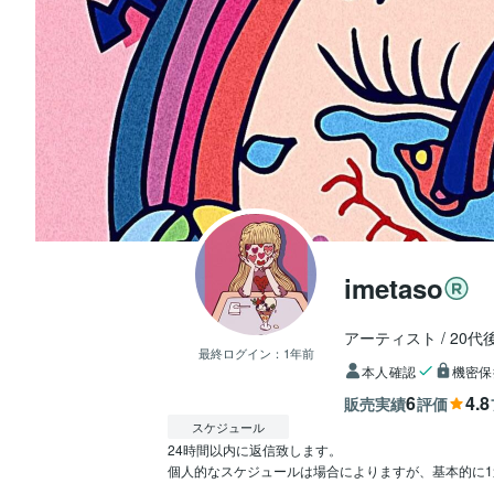
imetaso
アーティスト
20代
最終ログイン：
1年前
本人確認
機密保
6
4.8
販売実績
評価
スケジュール
24時間以内に返信致します。

個人的なスケジュールは場合によりますが、基本的に