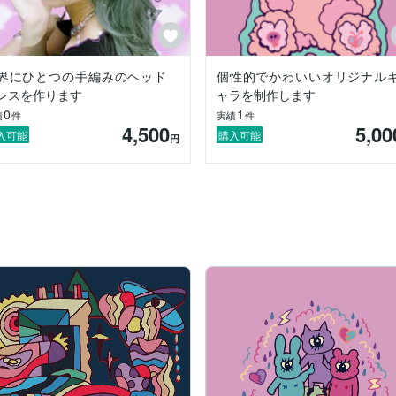
界にひとつの手編みのヘッド
個性的でかわいいオリジナル
レスを作ります
ャラを制作します
0
1
績
件
実績
件
4,500
5,00
入可能
購入可能
円