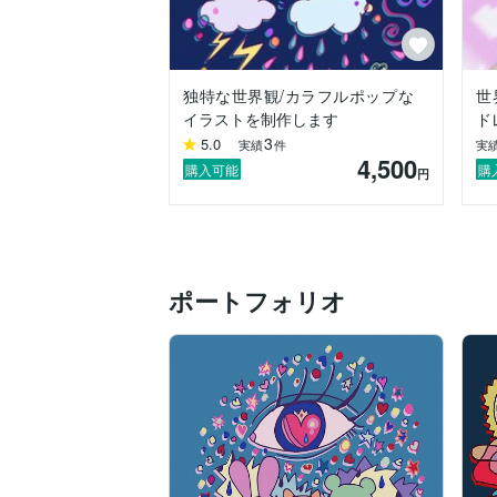
独特な世界観/カラフルポップな
世
イラストを制作します
ド
3
5.0
実績
件
実
4,500
購入可能
購
円
ポートフォリオ