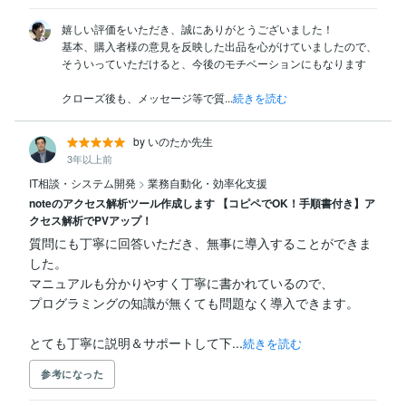
嬉しい評価をいただき、誠にありがとうございました！

基本、購入者様の意見を反映した出品を心がけていましたので、
そういっていただけると、今後のモチベーションにもなります

クローズ後も、メッセージ等で質...
続きを読む
by いのたか先生
3年以上前
IT相談・システム開発
>
業務自動化・効率化支援
noteのアクセス解析ツール作成します 【コピペでOK！手順書付き】ア
クセス解析でPVアップ！
質問にも丁寧に回答いただき、無事に導入することができま
した。

マニュアルも分かりやすく丁寧に書かれているので、

プログラミングの知識が無くても問題なく導入できます。

とても丁寧に説明＆サポートして下...
続きを読む
参考になった