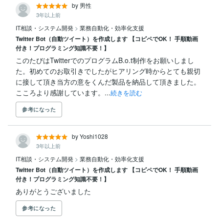
by 男性
3年以上前
IT相談・システム開発
>
業務自動化・効率化支援
Twitter Bot（自動ツイート）を作成します 【コピペでOK！ 手順動画
付き！プログラミング知識不要！】
このたびはTwitterでのプログラムB.o.t制作をお願いしまし
た。初めてのお取引きでしたがヒアリング時からとても親切
に接して頂き当方の意をくんだ製品を納品して頂きました。
こころより感謝しています。...
続きを読む
参考になった
by Yoshi1028
3年以上前
IT相談・システム開発
>
業務自動化・効率化支援
Twitter Bot（自動ツイート）を作成します 【コピペでOK！ 手順動画
付き！プログラミング知識不要！】
ありがとうございました
参考になった