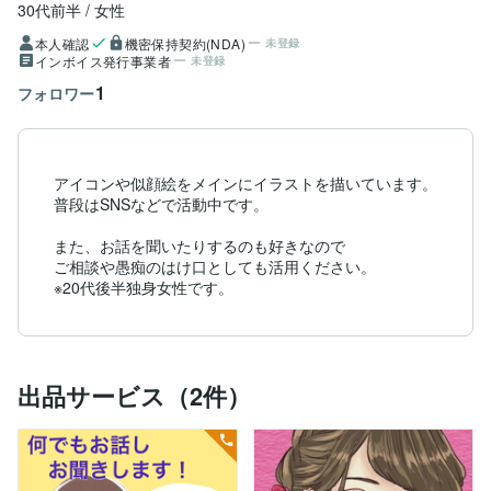
30代前半
女性
本人確認
機密保持契約(NDA)
未登録
インボイス発行事業者
未登録
1
フォロワー
アイコンや似顔絵をメインにイラストを描いています。

普段はSNSなどで活動中です。

また、お話を聞いたりするのも好きなので

ご相談や愚痴のはけ口としても活用ください。

※20代後半独身女性です。
出品サービス（2件）