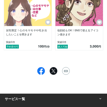
女性限定！心のモヤモヤや吐き出
似顔絵もOK！SNSで使えるアイコ
したいことを聞きます
ン描きます
0
0
実績
件
実績
件
100
3,000
円
/分
円
予約受付可
購入可能