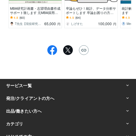
MBA研究計画書・志望理由書作成
卒論もぜひ！統計、データ分析サ
統計解析
サポート致します 元MBA採用担
ポートします 卒論お困りの方！
ます 【相
当者が研究テーマ選定からサポー
絶対卒業したい！締切ギリギリで
高水準の
4.8
(60)
4.9
(64)
4.9
(26
トします！！
も対応
65,000
100,000
T先生【現役研究者、心理学者、経営者】
しげすた
円
円