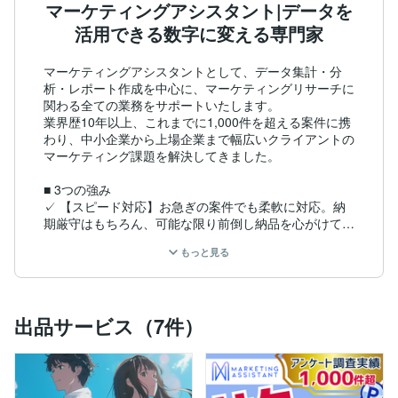
マーケティングアシスタント|データを
活用できる数字に変える専門家
マーケティングアシスタントとして、データ集計・分
析・レポート作成を中心に、マーケティングリサーチに
関わる全ての業務をサポートいたします。

業界歴10年以上、これまでに1,000件を超える案件に携
わり、中小企業から上場企業まで幅広いクライアントの
マーケティング課題を解決してきました。

■ 3つの強み

✓ 【スピード対応】お急ぎの案件でも柔軟に対応。納
期厳守はもちろん、可能な限り前倒し納品を心がけてい
ます。

もっと見る
✓ 【提案力】ご依頼内容をそのまま実行するだけでな
く、「本当に知りたいこと」を引き出し、最適な調査設
計・分析手法をご提案します。

✓ 【小口対応】小規模案件も大歓迎。初めてのリサー
出品サービス（7件）
チでも安心してご相談ください。

■ 豊富な実績

1,000件以上の案件実績:
