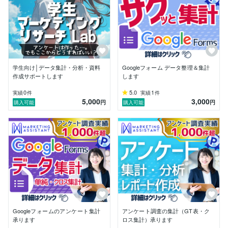
・市場調査、競合分析、消費者調査

・広告効果測定、プロモーション分析

・新商品の受容性調査、顧客満足度調査

・新規事業のニーズ調査、事業可能性調査

・学術調査、統計分析

食品・化粧品・IT・教育・不動産・金融・医療など多様
学生向け│データ集計・分析・資料
Googleフォーム データ整理＆集計
な業界に対応しています。

作成サポートします
します
■ 提供サービス

✓ 【データ集計】アンケート結果の集計、クロス集計
0
5.0
1
実績
件
実績
件
5,000
3,000
など、大量データを正確かつ迅速に処理します。

円
円
購入可能
購入可能
✓ 【データ分析】「このデータが何を意味するのか」
「どんなアクションが必要か」を明確にする分析を行い
ます。

✓ 【レポート作成】経営層が一目で理解できる、視覚
的でわかりやすいレポートを作成。結論と推奨アクショ
ンを明確に提示します。

■ こんな方におすすめ

✓ 初めてマーケティングリサーチを実施する方

✓ 社内にデータ分析のリソースがない中小企業・個人
事業主

Googleフォームのアンケート集計
アンケート調査の集計（GT表・ク
✓ 調査結果の解釈に困っている方

承ります
ロス集計）承ります