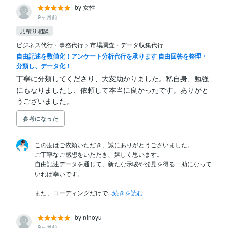
by 女性
9ヶ月前
見積り相談
ビジネス代行・事務代行
>
市場調査・データ収集代行
自由記述を数値化！アンケート分析代行を承ります 自由回答を整理・
分類し、データ化！
丁寧に分類してくださり、大変助かりました。私自身、勉強
にもなりましたし、依頼して本当に良かったです。ありがと
うございました。
参考になった
この度はご依頼いただき、誠にありがとうございました。

ご丁寧なご感想をいただき、嬉しく思います。

自由記述データを通じて、新たな示唆や発見を得る一助になって
いれば幸いです。

また、コーディングだけで...
続きを読む
by ninoyu
9ヶ月前