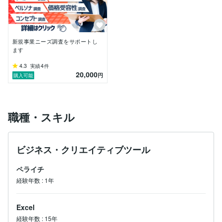
の強力な武器になります。しかし多くの企業が「調査し
たけど活用できなかった」という状況に陥っています。

私はデータを「活用できる数字」に変えることで、ビジ
新規事業ニーズ調査をサポートし
ネス成果に貢献したいと考えています。

ます
小さな疑問も大きな課題も、まずはお気軽にご相談くだ
さい。10年以上の経験と1,000件以上の実績を活かし、
4.3
4
実績
件
貴社のビジネス成果に貢献いたします。
20,000
円
購入可能
職種・スキル
ビジネス・クリエイティブツール
ペライチ
経験年数
:
1年
Excel
経験年数
:
15年