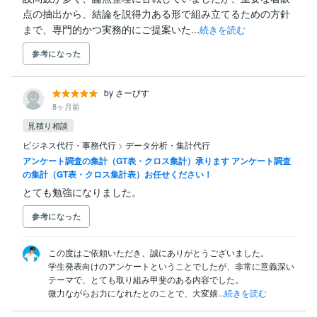
点の抽出から、結論を説得力ある形で組み立てるための方針
まで、専門的かつ実務的にご提案いた...
続きを読む
参考になった
by さーびす
8ヶ月前
見積り相談
ビジネス代行・事務代行
>
データ分析・集計代行
アンケート調査の集計（GT表・クロス集計）承ります アンケート調査
の集計（GT表・クロス集計表）お任せください！
とても勉強になりました。
参考になった
この度はご依頼いただき、誠にありがとうございました。

学生発表向けのアンケートということでしたが、非常に意義深い
テーマで、とても取り組み甲斐のある内容でした。

微力ながらお力になれたとのことで、大変嬉...
続きを読む