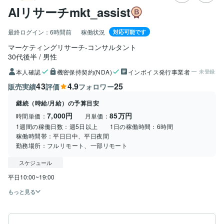
AIリサーチmkt_assist
最終ログイン：
6時間前
稼働状況
対応可能です
マーケティングリサーチ-コンサルタント
30代後半
男性
本人確認
機密保持契約(NDA)
インボイス発行事業者
未登録
43
4.9
25
販売実績
評価
フォロワー
継続（時給/月給）の予算目安
7,000円
85万円
時間単価：
月単価：
1週間の稼働日数：
週5日以上
1日の稼働時間：
6時間
稼働時間帯：
平日日中、平日夜間
勤務場所：
フルリモート、一部リモート
スケジュール
もっと見る