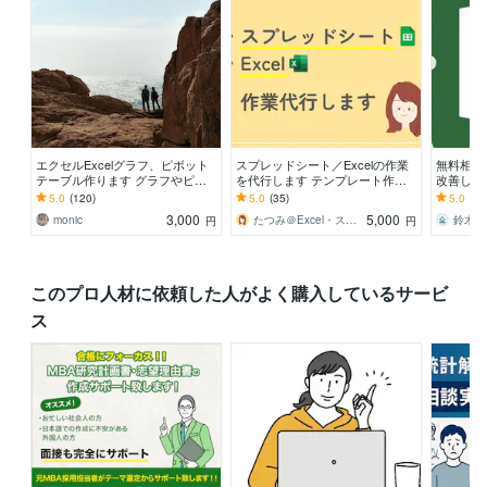
エクセルExcelグラフ、ピボット
スプレッドシート／Excelの作業
無料相談受
テーブル作ります グラフやピボ
を代行します テンプレート作
改善しま
ットテーブルを使って集計したい
成、データ整理、集計などご相談
マット・
5.0
(120)
5.0
(35)
5.0
(8)
方ご依頼ください！
ください
計します
3,000
5,000
monic
たつみ＠Excel・スプシで業務効率化
円
円
このプロ人材に依頼した人がよく購入しているサービ
ス