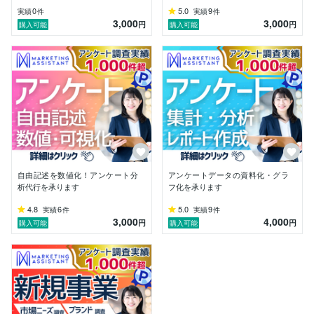
✓ データはあるが活用できていない方

0
5.0
9
実績
件
実績
件
✓ 限られた予算で最大の効果を得たい方

3,000
3,000
円
円
購入可能
購入可能
■ お客様の声

「データの見方が分からなかったが、丁寧な説明で理解
できた」

「納期が厳しかったが、予定より早く納品してもらえ
た」

「提案された分析手法で、予想外のインサイトが得られ
た」

リピート率も非常に高く、継続的にご依頼いただくお客
様が多いことが私の誇りです。

自由記述を数値化！アンケート分
アンケートデータの資料化・グラ
■ 大切にしていること

析代行を承ります
フ化を承ります
最も大切にしているのは「顧客ファースト」の姿勢で
4.8
6
5.0
9
実績
件
実績
件
す。データ分析は手段であり、目的ではありません。お
3,000
4,000
円
円
購入可能
購入可能
客様のビジネスを成功に導くこと、それが私の使命で
す。

ご依頼内容をただこなすのではなく、「本当に必要なの
は何か」を一緒に考え、最適な方法をご提案します。

■ 最後に

マーケティングリサーチは、正しく実施すればビジネス