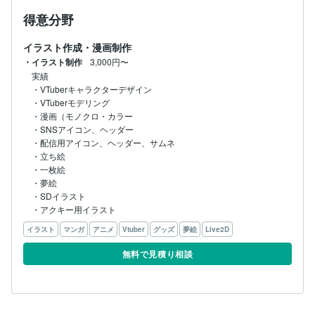
得意分野
イラスト作成・漫画制作
・イラスト制作
3,000円〜
実績

・VTuberキャラクターデザイン

・VTuberモデリング

・漫画（モノクロ・カラー

・SNSアイコン、ヘッダー

・配信用アイコン、ヘッダー、サムネ

・立ち絵

・一枚絵

・夢絵

・SDイラスト

・アクキー用イラスト
イラスト
マンガ
アニメ
Vtuber
グッズ
夢絵
Live2D
無料で見積り相談