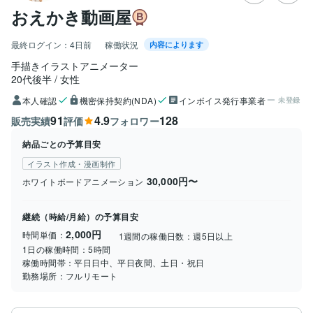
おえかき動画屋
最終ログイン：
4日前
稼働状況
内容によります
手描きイラストアニメーター
20代後半
女性
本人確認
機密保持契約(NDA)
インボイス発行事業者
未登録
91
4.9
128
販売実績
評価
フォロワー
納品ごとの予算目安
イラスト作成・漫画制作
30,000円〜
ホワイトボードアニメーション
継続（時給/月給）の予算目安
2,000円
時間単価：
1週間の稼働日数：
週5日以上
1日の稼働時間：
5時間
稼働時間帯：
平日日中、平日夜間、土日・祝日
勤務場所：
フルリモート