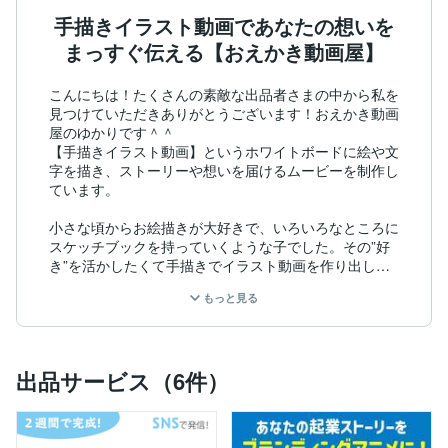
手描きイラスト動画であなたの想いを
まっすぐ伝える【おえかき動画屋】
こんにちは！たくさんの素敵な出品者さまの中から私を
見つけていただきありがとうございます！おえかき動画
屋のゆかりです＾＾

【手描きイラスト動画】というホワイトボードに絵や文
字を描き、ストーリーや想いを届けるムービーを制作し
ています。

小さな頃からお絵描きが大好きで、いろいろなところに
スケッチブックを持っていくような子でした。その”好
き”を活かしたくて手描きでイラスト動画を作り出した
ところ、最初は趣味レベルのものでしたが、少しづつ応
もっと見る
援してくれる方や依頼してくれる方、制作協力してくれ
るプロの方が集まり、さらにWEBデザイン・セールス
ライティング・心理学・マーケティングの基礎を学び、
ビジネスに特化した動画を今では100本以上制作してき
出品サービス（6件）
ました。それが大好評だったため、ココナラでも出品さ
せていただいています。

【手描きイラスト動画が得意なこと】
