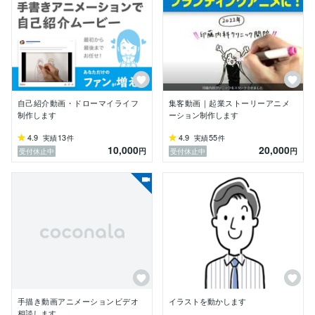
✔︎商品・サービス紹介動画

✔︎企業理念・自己紹介などのストーリー動画

✔︎大切な人に気持ちを届ける誕生日・記念日・ウェディ
ング動画

【手描きイラスト動画の効果】

✔︎　共感してもらい、信頼してもらう

✔︎　長期的なファンになってもらう

自己紹介動画・ドローマイライフ
集客動画｜起業ストーリーアニメ
✔︎　記憶に残り、思い出してもらえる

制作します
ーション制作します
【おえかき動画屋ゆかりが得意なこと】

4.9
13
4.9
55
実績
件
実績
件
10,000
20,000
✔︎ヒアリングからの原稿作成

円
円
受付休止中
受付休止中
✔︎シンプルに伝わるイラスト表現

✔︎一人一人のお客様と丁寧にコミュニケーションをとっ
て作品を作り上げること

この世の中には数え切れないほどの素敵な、想いの込め
られた商品やサービスが存在していると思います。その
中でも特にあなたが伝えたい、みんなに知って欲しいメ
ッセージを、可愛いイラスト動画でそれを必要とするお
客様にまっすぐ伝えるお手伝いをしたいと思っていま
す。

手描き動画アニメーションビデオ
イラストを動かします
私を見つけてくださった一人一人のお客様に、感謝と思
相談します