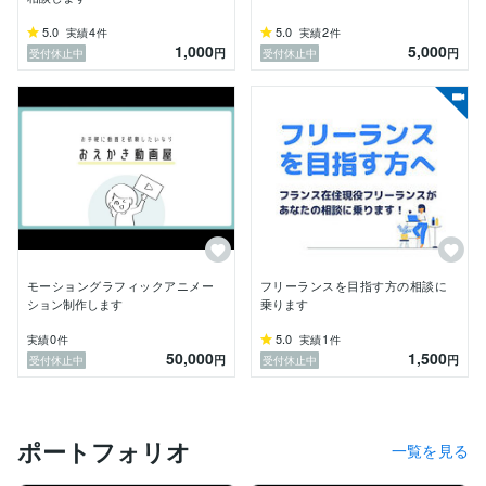
いやりを持って接していきたいと思っております。目の
5.0
4
5.0
2
実績
件
実績
件
前のお客様に喜んでもらえる手描きイラストアニメータ
1,000
5,000
円
円
受付休止中
受付休止中
ーを目指しています。どうぞよろしくお願いいたしま
す。

モーショングラフィックアニメー
フリーランスを目指す方の相談に
ション制作します
乗ります
0
5.0
1
実績
件
実績
件
50,000
1,500
円
円
受付休止中
受付休止中
ポートフォリオ
一覧を見る