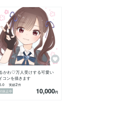
を込めて制作いたします！

方に笑顔になっていただけたら、何よりも嬉しく思います。

にお申し付けくださいませ。

るかわ♡万人受けする可愛い
イコンを描きます
2
5.0
実績
件
10,000
付休止中
円