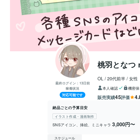
桃羽となつ mo
OL
20代前半
女性
最終ログイン：
13日前
本人確認
機密保
稼働状況
対応可能です
45
4.
販売実績
評価
納品ごとの予算目安
イラスト作成・漫画制作
3,000円〜
SNSアイコン、挿絵、ミニキャラ
スケジュール