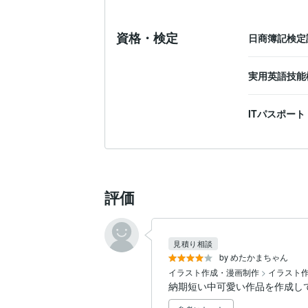
資格・検定
日商簿記検定
実用英語技能
ITパスポート
評価
見積り相談
by めたかまちゃん
イラスト作成・漫画制作
>
イラスト
納期短い中可愛い作品を作成し