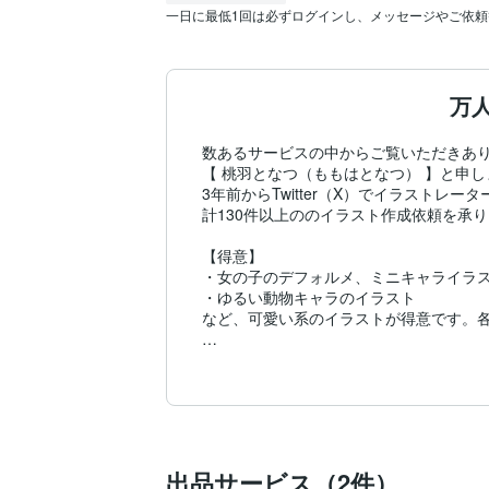
一日に最低1回は必ずログインし、メッセージやご依
万
数あるサービスの中からご覧いただきあり
【 桃羽となつ（ももはとなつ） 】と申し
3年前からTwitter（X）でイラストレ
計130件以上ののイラスト作成依頼を承り
【得意】

・女の子のデフォルメ、ミニキャライラス
・ゆるい動物キャラのイラスト

など、可愛い系のイラストが得意です。各
【苦手】

・リアルで複雑な描き込みが必要なイラス
・機械やロボット、筋肉など

☆実績☆

・イラスト作成依頼130件↑

出品サービス（2件）