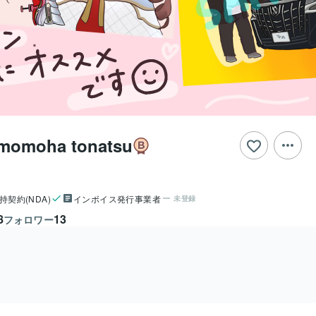
moha tonatsu
持契約(NDA)
インボイス発行事業者
未登録
8
13
フォロワー