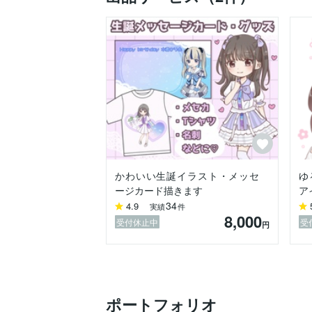
一つ一つのご依頼を大切にし、精一杯、心
自分の描いたイラストで、1人でも多くの
何かご不明な点がございましたら、お気軽
かわいい生誕イラスト・メッセ
ゆ
ージカード描きます
ア
34
4.9
実績
件
8,000
受付休止中
受
円
ポートフォリオ