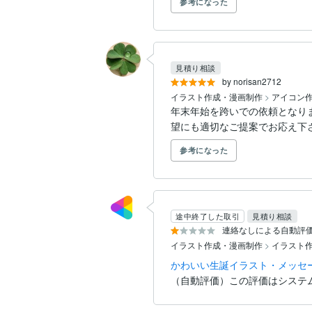
参考になった
見積り相談
by norisan2712
イラスト作成・漫画制作
>
アイコン作
年末年始を跨いでの依頼となり
望にも適切なご提案でお応え下
参考になった
途中終了した取引
見積り相談
連絡なしによる自動評
イラスト作成・漫画制作
>
イラスト
かわいい生誕イラスト・メッセ
（自動評価）この評価はシステ