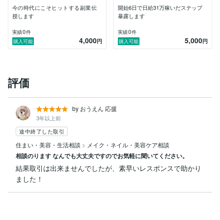
今の時代にこそヒットする副業伝
開始6日で日給31万稼いだステップ
授します
暴露します
0
0
実績
件
実績
件
4,000
5,000
円
円
購入可能
購入可能
評価
by おうえん 応援
3年以上前
途中終了した取引
住まい・美容・生活相談
>
メイク・ネイル・美容ケア相談
相談のります なんでも大丈夫ですのでお気軽に聞いてください。
結果取引は出来ませんでしたが、素早いレスポンスで助かり
ました！