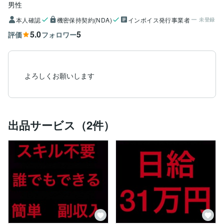
男性
本人確認
機密保持契約(NDA)
インボイス発行事業者
未登録
5.0
5
評価
フォロワー
よろしくお願いします
出品サービス（2件）