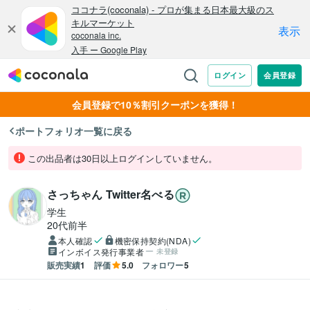
会員登録で10％割引クーポンを獲得！
ポートフォリオ一覧に戻る
この出品者は30日以上ログインしていません。
さっちゃん Twitter名べる
学生
20代前半
本人確認
機密保持契約(NDA)
インボイス発行事業者
未登録
販売実績
1
評価
5.0
フォロワー
5