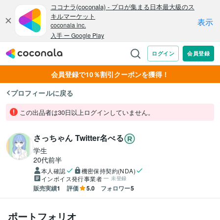
会員登録で10％割引クーポンを獲得！
プロフィールに戻る
この出品者は30日以上ログインしていません。
さっちゃん Twitter名べる
学生
20代前半
本人確認
機密保持契約(NDA)
インボイス発行事業者
未登録
販売実績
1
評価
5.0
フォロワー
5
ポートフォリオ