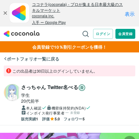
会員登録で10％割引クーポンを獲得！
ポートフォリオ一覧に戻る
この出品者は30日以上ログインしていません。
さっちゃん Twitter名べる
学生
20代前半
本人確認
機密保持契約(NDA)
インボイス発行事業者
未登録
販売実績
1
評価
5.0
フォロワー
5