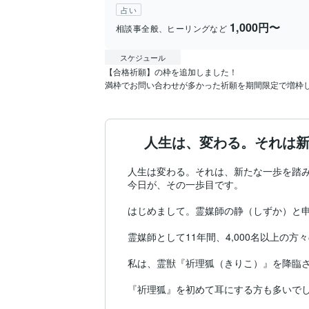
占い
1,000円〜
相談事全般、ヒーリングなど
スケジュール
【合格祈願】の枠を追加しました！

満枠でお問い合わせが多かった祈願を期間限定で増枠
人生は、変わる。それは新
人生は変わる。それは、新たな一歩を踏み
今日が、その一歩目です。

はじめまして。霊媒師の静（しずか）と申
霊媒師として11年間、4,000名以上の
私は、霊獣『祈理狐（きりこ）』を降臨さ
『祈理狐』を初めて耳にする方も多いでし
それもそのはず、『祈理狐』は一子相伝の