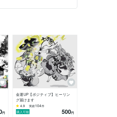
』
金運UP【ポジティブ】ヒーリン
グ届けます
104
4.9
実績
件
0
500
購入可能
円
円