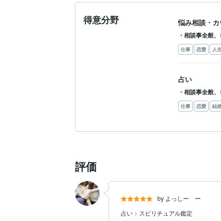
得意分野
悩み相談・カ
・相談事全般、
仕事
恋愛
人
占い
・相談事全般、
仕事
恋愛
結
評価
by よっしー ー
占い
>
スピリチュアル鑑定