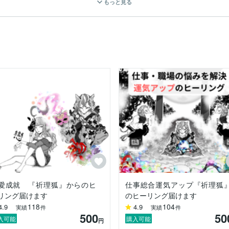
もっと見る
選ばれたのか——

た。

ログに綴っておりますので、ご興味のある方はぜひお読みください。

た霊的なサポートに対して躊躇していました。

』のメッセージをお伝えできるのか……。

誰にも打ち明けていませんでした。

ってからのこと。

、むしろ懐疑的な立場でした。

祈理狐』と対話し、自分の問題解決の手段とする程度だったのです。

る友人が事件に巻き込まれ、深い絶望の淵にいました。

件はテレビや新聞でも報道されるほど残酷で悲しいものでした。

愛成就 『祈理狐』からのヒ
仕事総合運気アップ『祈理狐
リング届けます
のヒーリング届けます
118
104
4.9
4.9
実績
件
実績
件
500
50
』の力を初めて人のために使う決心をしました。

入可能
購入可能
円