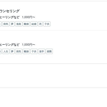
ウンセリング
ヒーリングなど
1,000円〜
生
病気
夢
進路
離婚
結婚
死
子供
ヒーリングなど
1,000円〜
婚
人生
夢
病気
離婚
子供
進学
就職