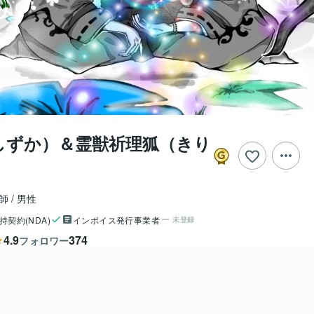
しずか）＆霊獣祈理狐（きり
師
男性
持契約(NDA)
インボイス発行事業者
未登録
4.9
374
フォロワー