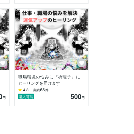
多くの方々のご相談に応じるようになった
職場環境の悩みに『祈理子』に
ヒーリングを届けます
63
4.8
実績
件
0
500
購入可能
円
円