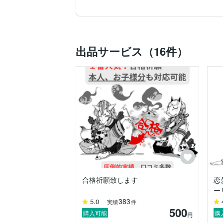
私がどのようにして『祈理狐』の霊媒師に
それは、ある不思議な体験がきっかけでし
その詳細については、文字数の関係上、ブ
出品サービス（16件）
実を申しますと、私は当初、SNSを通じ
オンライン上で、果たして正しく『祈理狐
そもそも、私は長らく『祈理狐』の存在を
この力を授かったのは、すでに社会人にな
それまで霊的な世界に詳しいわけでもなく
日常の仕事をこなしながら、ひっそりと『
しかし、転機が訪れました。

『祈理狐』の力を得て2年が経った頃、あ
個人情報のため詳細は控えますが、その事
合格祈願致します
恋
ー
友人の苦しみは計り知れませんでした。

383
5.0
実績
件
500
私は、誰にも明かしたことのない『祈理狐
購入可能
購
円