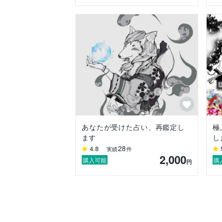
『祈理狐』のメッセージを受け取った友人
すると1ヶ月後、友人は驚くほど前向きな
感謝の言葉とともに、「この力を自分だ
のです。

そして今、私は確信しています。

オンラインでも『祈理狐』のメッセージを
その証拠に、活動を開始してわずか1ヶ月
あなたが受けた占い、再鑑定し
極
ありがたいことに、ご依頼者様から多くの
ます
し
28
4.8
これからも、一人でも多くの方に確かな
実績
件
2,000
購入可能
購
円