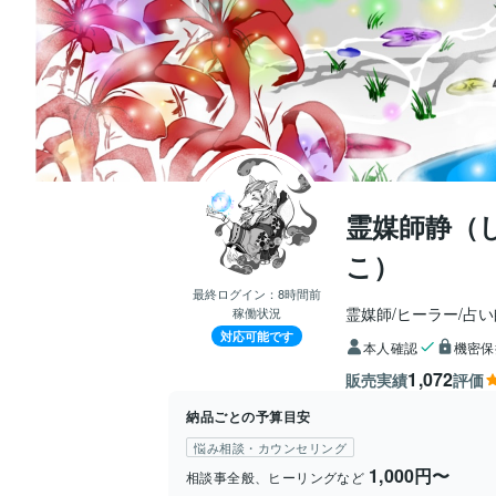
霊媒師静（
こ）
最終ログイン：
8時間前
霊媒師/ヒーラー/占い
稼働状況
対応可能です
本人確認
機密保
1,072
販売実績
評価
納品ごとの予算目安
悩み相談・カウンセリング
1,000円〜
相談事全般、ヒーリングなど