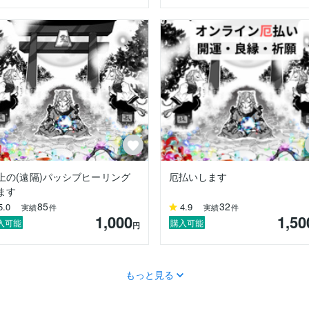
は、それを素直に受け入れ、行動に移しました。

表情を取り戻し、私のもとを訪れました。

けに留めておくべきではない」と諭され、そこから次々と紹介を受け、
正しくお伝えできる。

でプラチナランクを獲得し、現在も維持し続けています。

上の(遠隔)パッシブヒーリング
厄払いします
感謝の言葉をいただいております。

ます
85
32
5.0
4.9
信頼と安心をお届けできるよう、精進してまいります。
実績
件
実績
件
1,000
1,50
入可能
購入可能
円
もっと見る