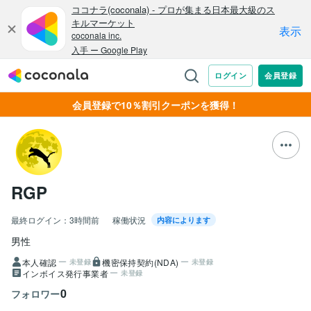
会員登録で10％割引クーポンを獲得！
RGP
最終ログイン：
3時間前
稼働状況
内容によります
男性
本人確認
機密保持契約(NDA)
未登録
未登録
インボイス発行事業者
未登録
0
フォロワー