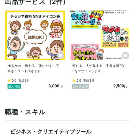
出品サービス（2件）
イラストを使用した

基本的デザイン業（チラシ・パンフレットデザイン・w
eb制作）も承っておりますので、お気軽にメッセージ
などでご相談ください。

平日日中は正社員で働いています。

2児の幼児のママをしています。

作業時間が限られているため、納期ゆっくりのお仕事で
したら承れます。ご相談ください。

なるべく24時間以内に返答いたします。
ゆるかわ！伝わる！使いやすい手
売れる！人が集まる！手書き風PO
書きイラスト描きます
Pをデザインします
5.0
6
5.0
9
実績
件
実績
件
3,000
2,500
円
円
購入可能
受付休止中
職種・スキル
ビジネス・クリエイティブツール