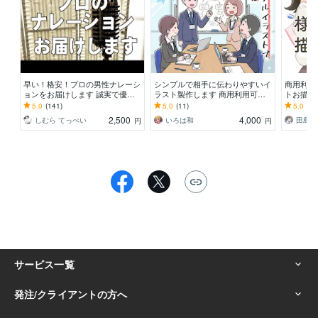
早い！格安！プロの男性ナレーシ
シンプルで相手に伝わりやすいイ
商用利用
ョンをお届けします 誠実で優し
ラスト製作します 商用利用可｜
トお描き
い声をお探しの方におススメ！
ビジネスやブログ、教材、広告、
挿絵や説
5.0
(141)
5.0
(11)
5.0
(59
アイキャッチなどに
ーンイラ
2,500
4,000
しむら てっぺい
いろは和
田島ゆ
円
円