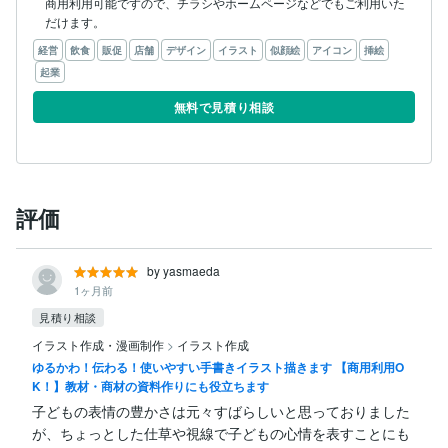
商用利用可能ですので、チラシやホームページなどでもご利用いた
だけます。
経営
飲食
販促
店舗
デザイン
イラスト
似顔絵
アイコン
挿絵
起業
無料で見積り相談
評価
by yasmaeda
1ヶ月前
見積り相談
イラスト作成・漫画制作
>
イラスト作成
ゆるかわ！伝わる！使いやすい手書きイラスト描きます 【商用利用O
K！】教材・商材の資料作りにも役立ちます
子どもの表情の豊かさは元々すばらしいと思っておりました
が、ちょっとした仕草や視線で子どもの心情を表すことにも