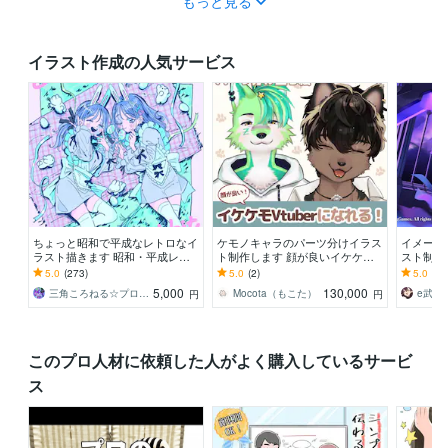
もっと見る
イラスト作成の人気サービス
ちょっと昭和で平成なレトロなイ
ケモノキャラのパーツ分けイラス
イメージ
ラスト描きます 昭和・平成レト
ト制作します 顔が良いイケケモV
スト制作
ロ☆ネオン☆パステル
tuberになりたい方、お任せくだ
立ち絵、
5.0
(273)
5.0
(2)
5.0
(2)
さい！
まかせく
5,000
130,000
三角ころねる☆プロフ必読願います
Mocota（もこた）
円
円
このプロ人材に依頼した人がよく購入しているサービ
ス