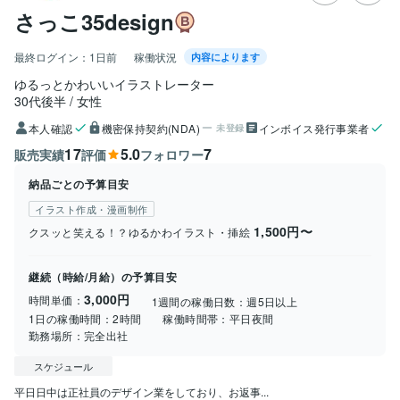
さっこ35design
最終ログイン：
1日前
稼働状況
内容によります
ゆるっとかわいいイラストレーター
30代後半
女性
本人確認
機密保持契約(NDA)
インボイス発行事業者
未登録
17
5.0
7
販売実績
評価
フォロワー
納品ごとの予算目安
イラスト作成・漫画制作
1,500円〜
クスッと笑える！？ゆるかわイラスト・挿絵
継続（時給/月給）の予算目安
3,000円
時間単価：
1週間の稼働日数：
週5日以上
1日の稼働時間：
2時間
稼働時間帯：
平日夜間
勤務場所：
完全出社
スケジュール
平日日中は正社員のデザイン業をしており、お返事...