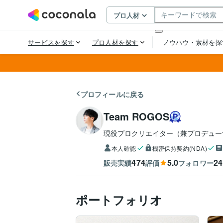
プロフィールに戻る
Team ROGOS
現役プロクリエイター（兼プロデュー
本人確認
機密保持契約(NDA)
474
5.0
24
販売実績
評価
フォロワー
ポートフォリオ