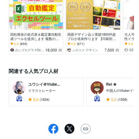
四柱推命の命式表＆鑑定書自動生
両面デザイン込☆実績1800件超
大人可愛
成ツールを提供します 複数の流
プロが名刺作ります 【印刷対応
性イラス
派に対応し、大三合会局、天剋地
可】周りと差がつくあなただけの
をオシャ
5.0
(859)
4.9
(671)
4.9
(36
冲等も自動表示します
ハイクオリティ名刺
ラストを
18,000
7,500
占いプログラマDeguchi
シロツメ デザイン
SEEP
円
円
関連する人気プロ人材
ユウシイ＠Vtube...
Rei ★
イラストレーター
中国人のVtuberイ
5.0
(1834)
5.0
(1559)