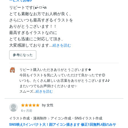
リピートです(๑•̀ㅁ•́ฅ

とても素敵なお方でお人柄が良く、

さらにいつも最高すぎるイラストを

ありがとうございます！！

最高すぎるイラストなのに

とても迅速にご対応して頂き、

大変感謝しております...
続きを読む
参考になった
リピート購入いただきありがとうございます🍀

今回もイラストを気に入っていただけて良かったです😊

いつも、たくさん嬉しいお言葉をありがとうございます♪♪

またいつでもお声掛けくださいませ✨

スムーズ...
続きを読む
by 女性
6ヶ月前
イラスト作成・漫画制作
>
アイコン作成・SNSイラスト作成
SNS映え‼︎インパクト大！顔アイコン描きます 修正1回無料♪顔のみサ