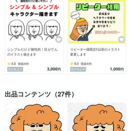
シンプルだけど個性的！目がてん
リピーター様限定‼︎以前のイラスト
のイラスト描きます
変更します
5.0
4
5.0
4
実績
件
実績
件
3,000
1,000
円
円
受付休止中
受付休止中
出品コンテンツ（27件）