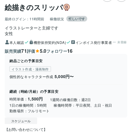
絵描きのスリッパ
最終ログイン：
11時間前
稼働状況
忙しいです
イラストレーターと主婦です
女性
本人確認
機密保持契約(NDA)
インボイス発行事業者
未登録
71
5.0
16
販売実績
評価
フォロワー
納品ごとの予算目安
イラスト作成・漫画制作
5,000円〜
個性的なキャラクター作成
継続（時給/月給）の予算目安
1,500円
時間単価：
1週間の稼働日数：
週2日
1日の稼働時間：
5時間
稼働時間帯：
平日夜間、土日・祝日
勤務場所：
フルリモート
スケジュール
【お問い合わせについて】