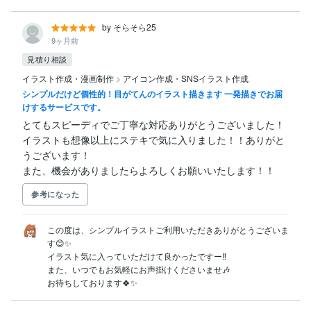
by そらそら25
9ヶ月前
見積り相談
イラスト作成・漫画制作
>
アイコン作成・SNSイラスト作成
シンプルだけど個性的！目がてんのイラスト描きます 一発描きでお届
けするサービスです。
とてもスピーディでご丁寧な対応ありがとうございました！

イラストも想像以上にステキで気に入りました！！ありがと
うございます！

また、機会がありましたらよろしくお願いいたします！！
参考になった
この度は、シンプルイラストご利用いただきありがとうございま
す😊✨

イラスト気に入っていただけて良かったですー‼︎

また、いつでもお気軽にお声掛けくださいませ🎶

お待ちしております🍀✨