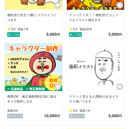
「こんなキャラできる？」「まずは相談だけしたい」で
も歓迎です(*^^*)

個性的で目立つ!動くイラストつく
インパクト大！！個性的でユニー
ります
クなイラスト描きます
5.0
1
5.0
22
実績
件
実績
件
5,000
3,000
円
円
購入可能
購入可能
商用OK・修正無制限‼︎記憶に残る
クスッと笑える人間味のあるイラ
キャラ制作します
スト描いてます
0
5.0
1
実績
件
実績
件
10,000
3,000
円
円
受付休止中
受付休止中