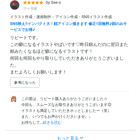
by Sae☺︎︎
11ヶ月前
イラスト作成・漫画制作
>
アイコン作成・SNSイラスト作成
SNS映え‼︎インパクト大！顔アイコン描きます 修正1回無料♪顔のみサ
ービスでお得♪
リピートです。

この癖になるイラストやばいです♡昨日頼んだのに翌日また
頼みたくなるほど癖になるイラストです！

何回も何回もやり取りしていただきありがとうございまし
た。

またよろしくお願いします！
参考になった
この度は、リピート購入ありがとうございました☆

今回も、スムーズなお取引きありがとうございます😊

イラストも満足していただきホッとしましたー（笑）

また、いつでもお声かけくださいませ♩♩

お待ちして...
続きを読む
もっと見る