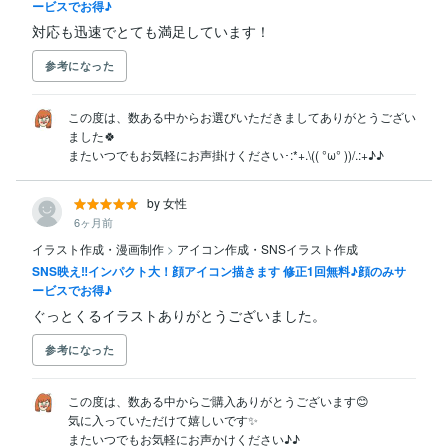
ービスでお得♪
対応も迅速でとても満足しています！
参考になった
この度は、数ある中からお選びいただきましてありがとうござい
ました🍀

またいつでもお気軽にお声掛けください･:*+.\(( °ω° ))/.:+♪♪
by 女性
6ヶ月前
イラスト作成・漫画制作
>
アイコン作成・SNSイラスト作成
SNS映え‼︎インパクト大！顔アイコン描きます 修正1回無料♪顔のみサ
ービスでお得♪
ぐっとくるイラストありがとうございました。
参考になった
この度は、数ある中からご購入ありがとうございます😊

気に入っていただけて嬉しいです✨

またいつでもお気軽にお声かけください♪♪