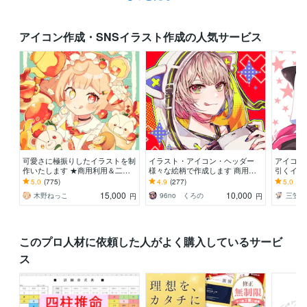
アイコン作成・SNSイラスト作成の人気サービス
可愛さに極振りしたイラストを制
イラスト・アイコン・ヘッダー
アイコン
作いたします ★商用利用＆二次
様々な絵柄で作成します 商用
引くイラ
利用込み！ミニキャラは小物２点
可！似顔絵・ブログ・インスタ・
ム、サムネ、
5.0
(775)
4.9
(277)
5.0
(33
まで無料！★
動画配信サムネ等用途様々！
歌ってみ
15,000
10,000
木野ねっこ
96no くろの
三笠え
円
円
このプロ人材に依頼した人がよく購入しているサービ
ス