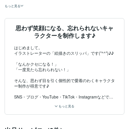
もっと見る
思わず笑顔になる、忘れられないキャ
ラクターを制作します♪
はじめまして。

イラストレーターの「絵描きのスリッパ」です(*^^*)♪♪

「なんかクセになる！」

「一度見たら忘れられない！」

そんな、思わず目を引く個性的で愛着のわくキャラクタ
ー制作が得意です♪

SNS・ブログ・YouTube・TikTok・Instagramなどで、
自分だけのオリジナルキャラクターを使いたい方へ。

もっと見る
お客様のイメージを大切にしながら、人間味のある親し
みやすいキャラクターに仕上げます。

口パクアニメーション制作にも対応可能です♪
