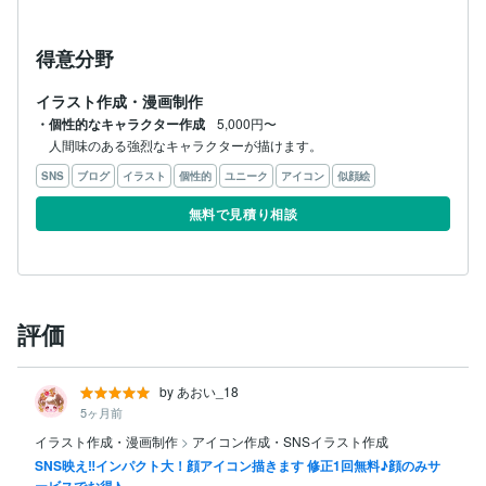
得意分野
イラスト作成・漫画制作
・個性的なキャラクター作成
5,000円〜
人間味のある強烈なキャラクターが描けます。
SNS
ブログ
イラスト
個性的
ユニーク
アイコン
似顔絵
無料で見積り相談
評価
by あおい_18
5ヶ月前
イラスト作成・漫画制作
>
アイコン作成・SNSイラスト作成
SNS映え‼︎インパクト大！顔アイコン描きます 修正1回無料♪顔のみサ
ービスでお得♪