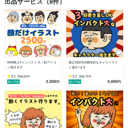
出品サービス（8件）
キャラクターが動くことで、さらに印象に残る表現をお
手伝いします。

【制作実績】

・SNSアイコン・ヘッダー

・似顔絵イラスト

・動画用イラスト・口パクアニメーション

・企業PR用キャラクター

・オリジナルキャラクターデザイン、グッズ作成(Tシャ
ツ、ステッカー、キーホルダーなど)

SNS映え‼︎インパクト大！顔アイコ
修正3回OK♪個性的なキャライラス
【こんな方におすすめ】

ン描きます
ト描き1ます
☑SNSで印象に残るアイコンを作りたい

☑自分だけのキャラクターがほしい

5.0
24
5.0
15
実績
件
実績
件
2,500
4,000
☑親しみやすく個性的な世界観を作りたい

円
円
購入可能
購入可能
☑家族や活動紹介用のイラストがほしい

これまでご依頼いただいたお客様からは、

「愛着が湧く」「周りから好評でした」など嬉しいお声
をいただいております♪

現在は、複数のお土産店にてオリジナルキャラクターグ
ッズも販売中です！
