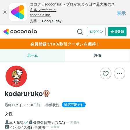
会員登録で10％割引クーポンを獲得！
ホーム
評価
kodaruruko
最終ログイン：
10日前
稼働状況
対応可能です
女性
本人確認
機密保持契約(NDA)
未登録
インボイス発行事業者
未登録