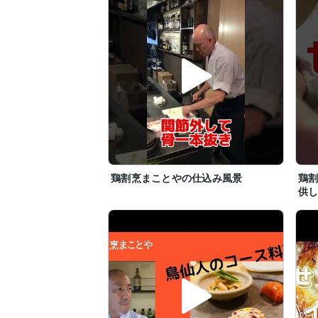
鶏割烹まことやの仕込み風景
鶏
供