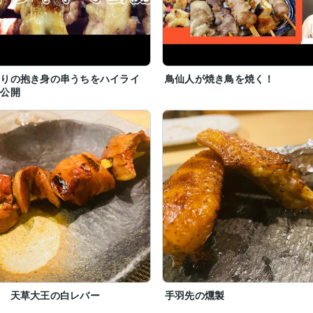
せりの抱き身の串うちをハイライ
鳥仙人が焼き鳥を焼く！
で公開
鶏 天草大王の白レバー
手羽先の燻製