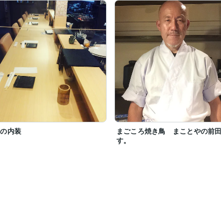
店の内装
まごころ焼き鳥 まことやの前
す。