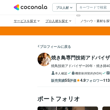
プロフィールに戻る
焼き鳥専門技術アドバイザ
焼鳥技術アドバイザー20年・焼き師4
本人確認
機密保持契約(NDA)
55
4.9
113
販売実績
評価
フォロワー
ポートフォリオ