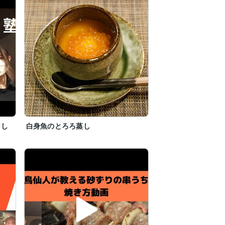
まし
白身魚のとろろ蒸し