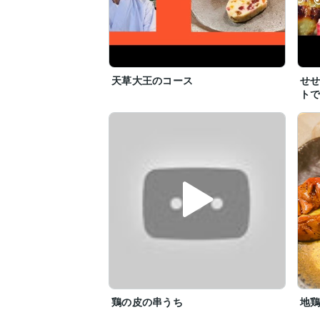
天草大王のコース
せ
ト
鶏の皮の串うち
地