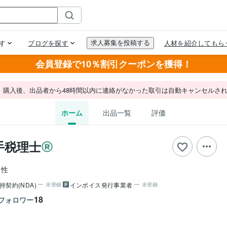
会員登録で10％割引クーポンを獲得！
。購入後、出品者から48時間以内に連絡がなかった取引は自動キャンセルさ
ホーム
出品一覧
評価
手税理士
男性
持契約(NDA)
インボイス発行事業者
未登録
未登録
18
フォロワー