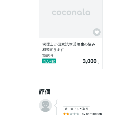
税理士が国家試験受験生の悩み
相談聞きます
0
実績
件
3,000
購入可能
円
評価
途中終了した取引
by bernineken