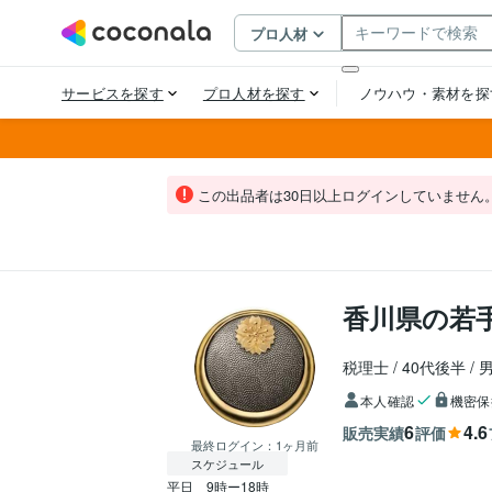
この出品者は30日以上ログインしていません
香川県の若
税理士
40代後半
本人確認
機密保
6
4.6
販売実績
評価
最終ログイン：
1ヶ月前
スケジュール
平日　9時ー18時
