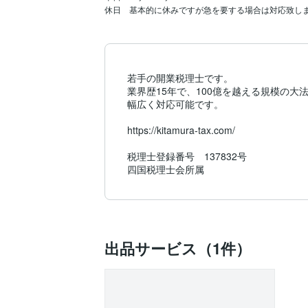
休日　基本的に休みですが急を要する場合は対応致し
若手の開業税理士です。

業界歴15年で、100億を越える規模の大
幅広く対応可能です。

https://kitamura-tax.com/

税理士登録番号　137832号

四国税理士会所属
出品サービス（1件）