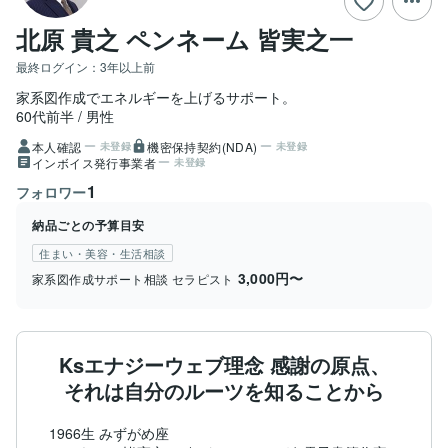
北原 貴之 ペンネーム 皆実之一
最終ログイン：
3年以上前
家系図作成でエネルギーを上げるサポート。
60代前半
男性
本人確認
機密保持契約(NDA)
未登録
未登録
インボイス発行事業者
未登録
1
フォロワー
納品ごとの予算目安
住まい・美容・生活相談
3,000円〜
家系図作成サポート相談 セラピスト
Ksエナジーウェブ理念 感謝の原点、
それは自分のルーツを知ることから
1966生 みずがめ座
