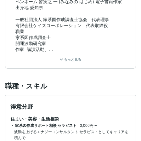
ペンネーム 皆実之 一 (みなみの はじめ) 電子書籍作家

出身地 愛知県

一般社団法人 家系図作成調査士協会　代表理事

有限会社ケイズコーポレーション　代表取締役

職業 

家系図作成調査士

開運波動研究家

作家  講演活動、

もっと見る
[経緯］

〈実践者として〉

職種・スキル
〈趣味〉ピアノ 津軽三味線
得意分野
住まい・美容・生活相談
・ 家系図作成サポート相談 セラピスト
3,000円〜
波動を上げるエナジーコンサルタント セラピストとしてキャリアを
積んで
