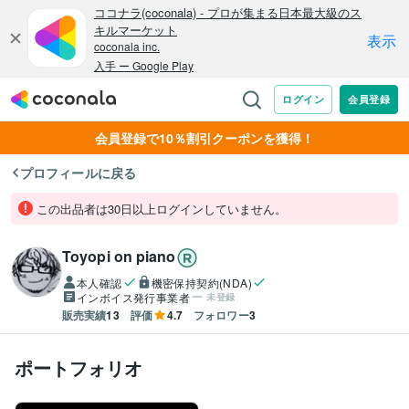
会員登録で10％割引クーポンを獲得！
プロフィールに戻る
この出品者は30日以上ログインしていません。
Toyopi on piano
本人確認
機密保持契約(NDA)
インボイス発行事業者
未登録
販売実績
13
評価
4.7
フォロワー
3
ポートフォリオ