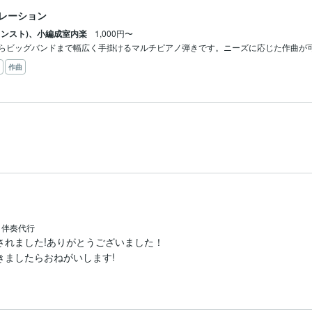
レーション
インスト)、小編成室内楽
1,000円〜
らビッグバンドまで幅広く手掛けるマルチピアノ弾きです。ニーズに応じた作曲が
作曲
・伴奏代行
れました!ありがとうございました！

きましたらおねがいします!