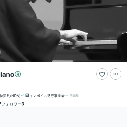
piano
持契約(NDA)
インボイス発行事業者
未登録
7
3
フォロワー