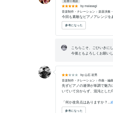
見積り相談
by maiasagi
音楽制作・ナレーション
>
楽器演奏
今回も素敵なピアノアレンジを
参考になった
こちらこそ、ごひいきにし
今後ともよろしくお願い
by 山石 岩男
音楽制作・ナレーション
>
作曲・編
先ずピアノの連弾が単調で魅力
いていて分からず、混沌とした印
「何か改良点はありますか？...
参考になった