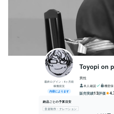
Toyopi on 
男性
最終ログイン：
4ヶ月前
本人確認
機密保
稼働状況
内容によります
13
4.
販売実績
評価
納品ごとの予算目安
音楽制作・ナレーション