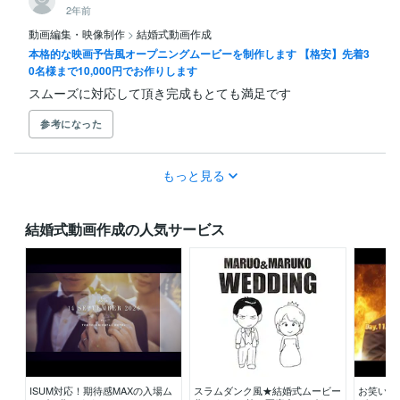
2年前
動画編集・映像制作
>
結婚式動画作成
本格的な映画予告風オープニングムービーを制作します 【格安】先着3
0名様まで10,000円でお作りします
スムーズに対応して頂き完成もとても満足です
参考になった
もっと見る
結婚式動画作成の人気サービス
ISUM対応！期待感MAXの入場ム
スラムダンク風★結婚式ムービー
お笑いグ