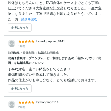
映像はもちろんのこと、DVD自体のケースまでとても丁寧に
仕上げてくださり大変素敵な記念品となりました。一生の宝
物になりました！丁寧で迅速な対応もありがとうございまし
た！お...
続きを読む
参考になった
by red_pepper_0141
1年前
動画編集・映像制作
>
結婚式動画作成
映画予告風オープニングムービー制作します あの「名作ハリウッド映
画」を結婚式風にアレンジ
丁寧な対応、素早い納品をしてくださり

準備期間の短い中作成して頂きました。

作品の仕上がりも申し分なく、とても感謝しております。
参考になった
by hopping0114
2年前