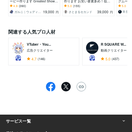
ービー作ります Greatest Showも
作ります お笑い要素多め！似顔
グムービ
可能！結婚式オープニングムービ
絵で式を盛り上げましょう！
なし！満
4.9
(390)
5.0
(155)
5.0
(10
ー
メッセー
19,000
39,000
ガルニ｜ウェディングムービー＆ギフト
さとまるセカンド
円
円
関連する人気プロ人材
VTuber・You...
R SQUARE W...
広告クリエイター
動画クリエイター
4.7
(146)
5.0
(437)