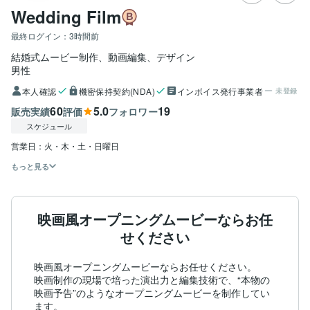
Wedding Film
最終ログイン：
3時間前
結婚式ムービー制作、動画編集、デザイン
男性
本人確認
機密保持契約(NDA)
インボイス発行事業者
未登録
60
5.0
19
販売実績
評価
フォロワー
スケジュール
営業日：火・木・土・日曜日
もっと見る
映画風オープニングムービーならお任
せください
映画風オープニングムービーならお任せください。

映画制作の現場で培った演出力と編集技術で、“本物の
映画予告”のようなオープニングムービーを制作してい
ます。