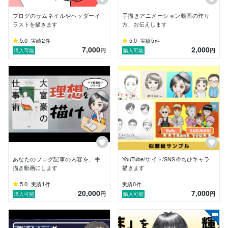
誠心誠意、そして明るさを持ってお仕事をさせていただ
ブログのサムネイルやヘッダーイ
手描きアニメーション動画の作り
きます。

ラストを描きます
方、お伝えします
どうぞよろしくお願いいたします。

5.0
2
5.0
5
実績
件
実績
件
7,000
2,000
【経歴】

円
円
購入可能
購入可能
福祉系4大卒後、障がい者福祉施設就職

→いじめ×プライベートでも凹み2年で転職

→高齢者デイで介護職／生活相談員として4年働き出産
を機に退職

→アフィリ・書評ブログ開始

→書評ブログから収益月10万達成

→お絵描き好きだった過去から「色鉛筆アニメクリエイ
ター」の道へ

→ストーリーブランディングの劇的な効果×色鉛筆アニ
メ動画作りの楽しさに没頭

→2023年、自己理解プログラムで自己理解を深め、強
あなたのブログ記事の内容を、手
YouTube/サイト/SNS＠ちびキャラ
みや価値観を深めた結果、「対話」によって自分の強み
描き動画にします
描きます
が存分に活かせることを知る

5.0
1
0
実績
件
実績
件
→「誰もが自信を持ち、好き＆得意を活かして笑顔で楽
20,000
7,000
円
円
購入可能
購入可能
しみながら前進できる世界をつくる」というビジョンの
もと、活動開始
