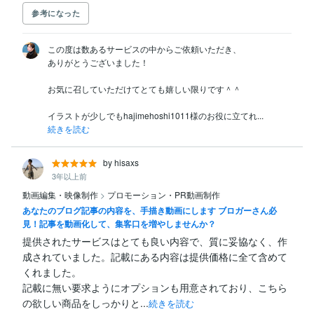
参考になった
この度は数あるサービスの中からご依頼いただき、

ありがとうございました！

お気に召していただけてとても嬉しい限りです＾＾

イラストが少しでもhajimehoshi1011様のお役に立てれ...
続きを読む
by hisaxs
3年以上前
動画編集・映像制作
>
プロモーション・PR動画制作
あなたのブログ記事の内容を、手描き動画にします ブロガーさん必
見！記事を動画化して、集客口を増やしませんか？
提供されたサービスはとても良い内容で、質に妥協なく、作
成されていました。記載にある内容は提供価格に全て含めて
くれました。

記載に無い要求ようにオプションも用意されており、こちら
の欲しい商品をしっかりと...
続きを読む