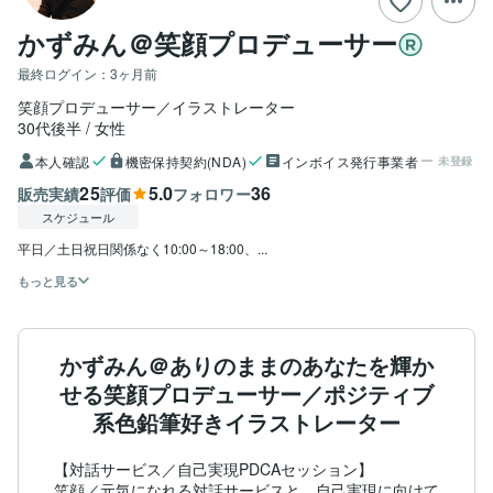
かずみん＠笑顔プロデューサー
最終ログイン：
3ヶ月前
笑顔プロデューサー／イラストレーター
30代後半
女性
本人確認
機密保持契約(NDA)
インボイス発行事業者
未登録
25
5.0
36
販売実績
評価
フォロワー
スケジュール
平日／土日祝日関係なく10:00～18:00、...
もっと見る
かずみん＠ありのままのあなたを輝か
せる笑顔プロデューサー／ポジティブ
系色鉛筆好きイラストレーター
【対話サービス／自己実現PDCAセッション】

笑顔／元気になれる対話サービスと、自己実現に向けて