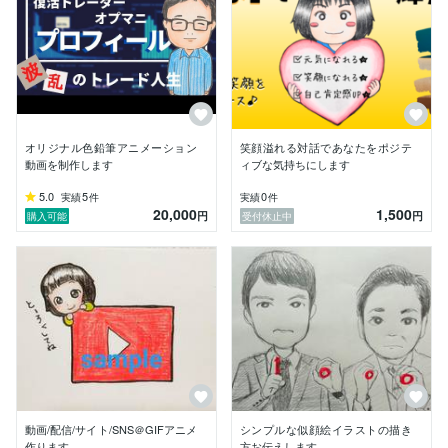
【その他】

・同人サークルでイラスト・漫画を描いた経験あり

・小学生のころから自己啓発書、ビジネス書を中心に本
を読むのが好き

→2015年1月、2016年11月生まれの男子たちの育児や
家事、パソコン作業の合間に2019年に読んだ本は約100
冊ほど

・社会福祉士、介護福祉士、コーチング修了資格あり

オリジナル色鉛筆アニメーション
笑顔溢れる対話であなたをポジテ
・アフィリエイトやメディアサイト運営経験あり
動画を制作します
ィブな気持ちにします
5.0
5
0
実績
件
実績
件
20,000
1,500
円
円
購入可能
受付休止中
動画/配信/サイト/SNS＠GIFアニメ
シンプルな似顔絵イラストの描き
作ります
方お伝えします