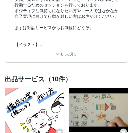
行動するためのセッションを行っております。

ポジティブな気持ちになりたい方や、一人ではなかなか
自己実現に向けて行動が難しい方はお声かけください。

まずは対話サービスからお気軽にどうぞ。

【イラスト】

色鉛筆やデジタルを使ったシンプルなイラストアイコン
もっと見る
や似顔絵、ヘッダー制作、色鉛筆を使った手描きの動画
制作（ホワイトボードアニメーションを色鉛筆+ペンに
したもの）などを受注しております。

出品サービス（10件）
あなたの商品サービスや伝えたいメッセージを、より伝
わりやすく、オリジナリティにあふれたものにするため
のお手伝いをさせてください。

「どんな動画を作ってもらえるの？」

という方は、サービスページにサンプル動画を掲載して
いるので、ご確認いただけると幸いです。

色鉛筆が持つ、温かくやわらかな雰囲気をぜひ味わって
みてください。
