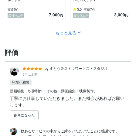
0
5.0
7
実績
件
実績
件
7,000
3,000
円
円
受付休止中
受付休止中
もっと見る
評価
by すとう＠ストウワークス・スタジオ
3年以上前
見積り相談
動画編集・映像制作
>
その他（動画編集・映像制作）
丁寧にお仕事していただきました。また機会があればお願い
します。
参考になった
数あるサービスの中からご縁をいただけたことに感謝です。
