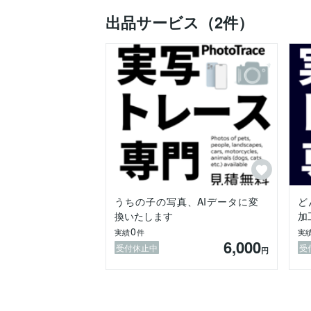
私たちPAWMARKは世界に１枚のお写真
出品サービス（2件）
もし、作成したらどのようになるのかな
イメージング無料になりますのでフォロ
うちの子の写真、AIデータに変
ど
換いたします
加
0
実績
件
実
6,000
受付休止中
受
円