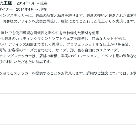
の王様
2014年4月
〜
現在
デザイナー
2014年4月
〜
現在
ィングステッカーは、最高の品質と精度を誇ります。最新の技術と厳選された素材
。お客様のデザインを忠実に再現し、細部にまでこだわった仕上がりを実現します。
: 屋外でも使用可能な耐候性と耐久性を兼ね備えた素材を使用。

用: 最新のカッティングマシンとソフトウェアを駆使し、精密なカットを実現。

わり: デザインの細部まで美しく再現し、プロフェッショナルな仕上がりを保証。

可能: お客様のニーズに合わせて、サイズ、形、色を自由にカスタマイズ。

ティングステッカーは、店舗の看板、車両のデコレーション、イベント用の装飾な
ひご利用いただきたい商品です。

を超えるステッカーを提供することをお約束します。詳細やご注文については、お気