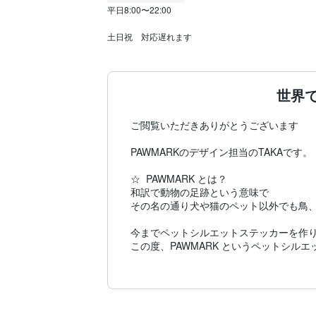
平日8:00〜22:00

土日祝　対応遅れます
世界
ご閲覧いただきありがとうございます

PAWMARKのデザイン担当のTAKAです。

☆  PAWMARK とは？

和訳で動物の足跡という意味で

その名の通り犬や猫のペット以外でも鳥、
今までペットシルエットステッカーを作り
この度、PAWMARK というペットシル
ここで紹介させていただいているペットシ
作品を見て感動していただけたなら、それ