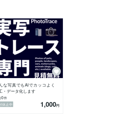
を　※そのまんま※作成することを目指しています。

？などとお考えのお客様はお気軽にお声掛けください。すぐにイメージ
ーしていただき、お時間があるときにお声がけくださいませ。
んな写真でもAIでカッコよく
工・データ化します
0
績
件
1,000
付休止中
円