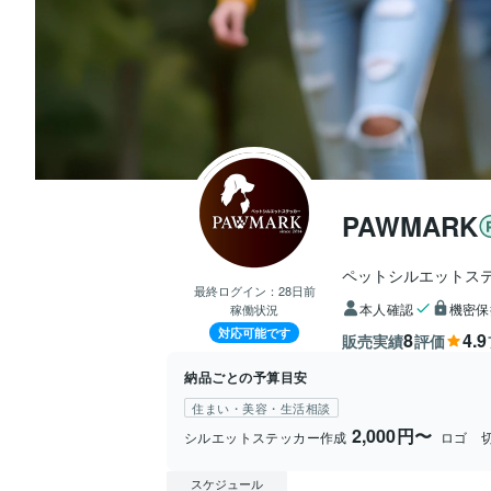
PAWMARK
ペットシルエットス
最終ログイン：
28日前
本人確認
機密保
稼働状況
対応可能です
8
4.9
販売実績
評価
納品ごとの予算目安
住まい・美容・生活相談
2,000円〜
シルエットステッカー作成
ロゴ 
スケジュール