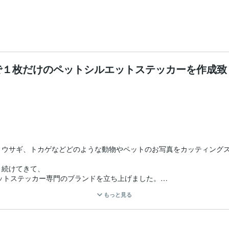
で１枚だけのペットシルエットステッカーを作成致
ウサギ、トカゲなどどのような動物やペットのお写真をカッティングス
続けてきて、

エットステッカー専門のブランドを立ち上げました。

もっと見る
ルエットステッカーは厳選されたステッカーをご紹介していますので是
はPAWMARKが凄いのではなく、お客様のペット愛が溢れているからで