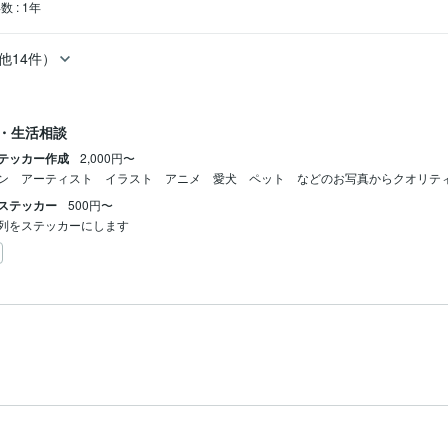
年数
:
1年
他14件）
・生活相談
テッカー作成
2,000円〜
ン　アーティスト　イラスト　アニメ　愛犬　ペット　などのお写真からクオリテ
ステッカー
500円〜
列をステッカーにします