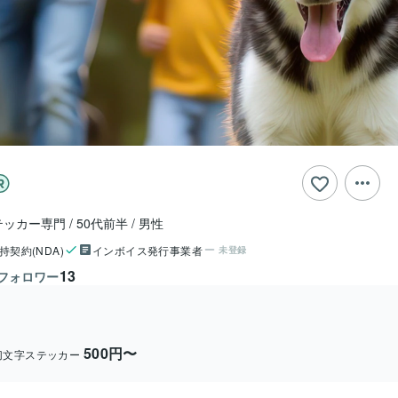
テッカー専門
50代前半
男性
持契約(NDA)
インボイス発行事業者
未登録
13
フォロワー
500円〜
切文字ステッカー