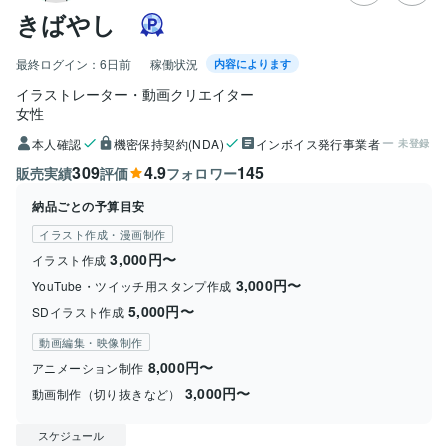
きばやし
最終ログイン：
6日前
稼働状況
内容によります
イラストレーター・動画クリエイター
女性
本人確認
機密保持契約(NDA)
インボイス発行事業者
未登録
309
4.9
145
販売実績
評価
フォロワー
納品ごとの予算目安
イラスト作成・漫画制作
3,000円〜
イラスト作成
3,000円〜
YouTube・ツイッチ用スタンプ作成
5,000円〜
SDイラスト作成
動画編集・映像制作
8,000円〜
アニメーション制作
3,000円〜
動画制作（切り抜きなど）
スケジュール