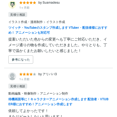
by Suamadesu
1ヶ月前
見積り相談
イラスト作成・漫画制作
>
イラスト作成
ツイッチ・YouTubeのスタンプ作成します VTuber・配信者様におすす
め！ アニメーションも対応可
提案いただいた色からの変更へも丁寧にご対応いただき、イ
メージ通りの物を作成していただきました。やりとりも、丁
寧で温かくまたお願いしたいと感じました！
参考になった
by アリババ3
1ヶ月前
見積り相談
動画編集・映像制作
>
アニメーション制作
待機画面等に！キャラクターアニメーション作成します 配信者・VTUB
ER様におすすめ！アニメーション作成します
依頼してよかったです！

またリピートしたいと思います！