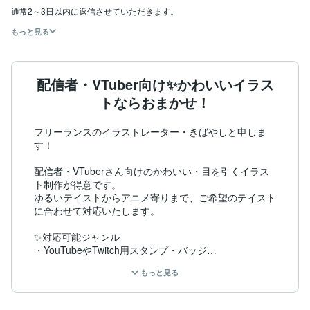
通常2～3日以内に返信させていただきます。
もっと見る
配信者・VTuber向け✨かわいいイラス
トならおまかせ！
フリーランスのイラストレーター・きばやしと申しま
す！

配信者・VTuberさん向けのかわいい・目を引くイラス
ト制作が得意です。

ゆるいテイストからアニメ寄りまで、ご希望のテイスト
に合わせて対応いたします。

✨対応可能ジャンル

・YouTubeやTwitch用スタンプ・バッジ

・配信用ミニキャラ

もっと見る
・待機画面などのキャラクターアニメーション

・SNSアイコン、ヘッダー
