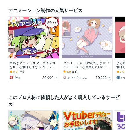
アニメーション制作の人気サービス
手描きアニメ（BGM・ボイス付
アニメーションMV制作します ア
よく動く
き可）を制作します スタッフは
ニメーションを使用したMV･PV
制作しま
プロのアニメーターと漫画家！
を制作します！
などたく
5.0
(74)
4.9
(33)
5.0
(27
脚本もご用意できます
29,000
30,000
IV41_
おさとう しおこ
いしシ
円
円
このプロ人材に依頼した人がよく購入しているサービ
ス