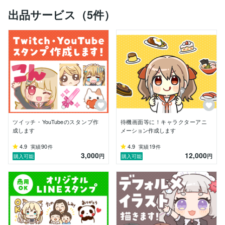
動画クリエイターとしても活動しています。

出品サービス（5件）
アニメーションのご相談もお待ちしております。

✨これまでの実績（一部）

・YouTube / Twitch配信者向けスタンプ・バッジ

・SNS・サイト用アイコン

・キャラクターアニメーション（VTuber・配信用）

・企業キャラクター、雑誌イラスト

・LINEスタンプ制作

個人・法人問わずお気軽にご相談ください。

メッセージ大歓迎です！
ツイッチ・YouTubeのスタンプ作
待機画面等に！キャラクターアニ
成します
メーション作成します
4.9
90
4.9
19
実績
件
実績
件
3,000
12,000
円
円
購入可能
購入可能