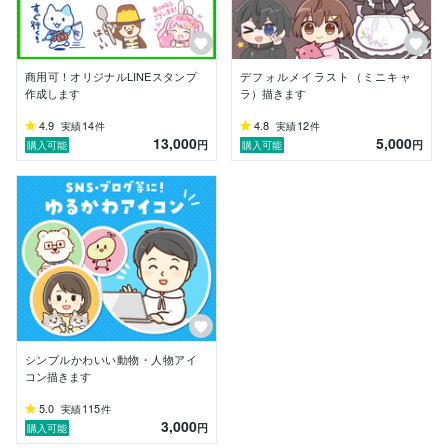
商用可！オリジナルLINEスタンプ
デフォルメイラスト（ミニキャ
作成します
ラ）描きます
4.9
14
4.8
12
実績
件
実績
件
13,000
5,000
円
円
購入可能
購入可能
シンプルかわいい動物・人物アイ
コン描きます
5.0
115
実績
件
3,000
円
購入可能