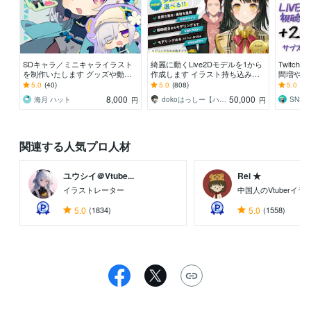
SDキャラ／ミニキャライラスト
綺麗に動くLive2Dモデルを1から
Twitc
を制作いたします グッズや動
作成します イラスト持ち込み依
間増やし
画、アイコンやスタンプなどに
頼も歓迎！好みの絵柄でVtuberに
り上がる
5.0
(40)
5.0
(808)
5.0
(13
人UP
8,000
50,000
海月 ハット
dokoはっしー【ハシビロッコ】
SNS
円
円
関連する人気プロ人材
ユウシイ＠Vtube...
Rei ★
イラストレーター
中国人のVtuberイ
5.0
(1834)
5.0
(1558)