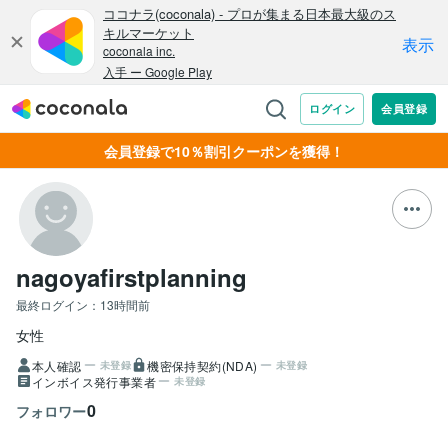
会員登録で10％割引クーポンを獲得！
nagoyafirstplanning
最終ログイン：
13時間前
女性
本人確認
機密保持契約(NDA)
未登録
未登録
インボイス発行事業者
未登録
0
フォロワー