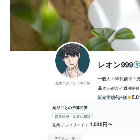
レオン999
一般人
50代前半
最終ログイン：
20日前
本人確認
機密保
4
5.0
販売実績
評価
納品ごとの予算目安
資産運用・副業の相談
1,000円〜
副業,アフィリエイト
スケジュール