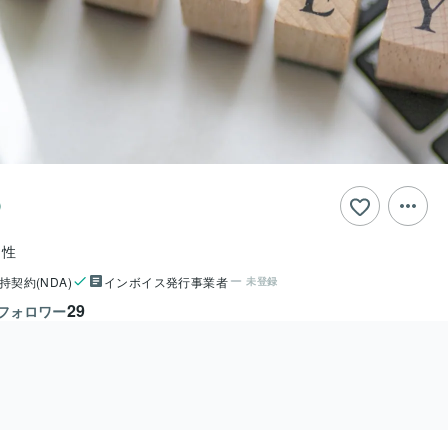
男性
持契約(NDA)
インボイス発行事業者
未登録
29
フォロワー