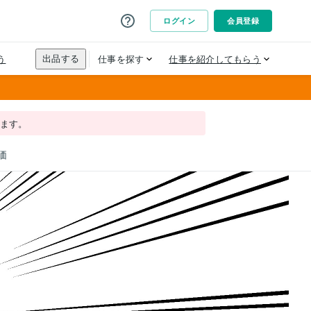
れます。
価