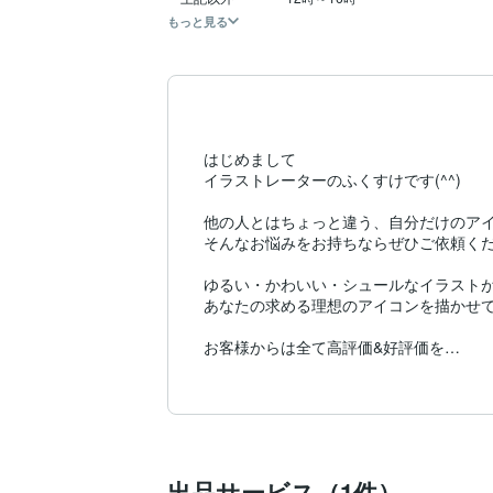
もっと見る
はじめまして

イラストレーターのふくすけです(^^)

他の人とはちょっと違う、自分だけのアイ
そんなお悩みをお持ちならぜひご依頼くだ
ゆるい・かわいい・シュールなイラストが
あなたの求める理想のアイコンを描かせて
お客様からは全て高評価&好評価を

いただいております。

親切・丁寧な対応をさせていただきます。
ご依頼お待ちしております。
出品サービス（1件）