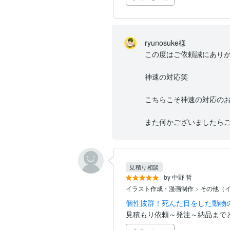
ryunosuke様

この度はご依頼誠にありが
神速の対応笑

こちらこそ神速の対応のお
また何かございましたら
見積り相談
by 中野 哲
イラスト作成・漫画制作
>
その他（
個性抜群！死んだ目をした動物
見積もり依頼～発注～納品まで