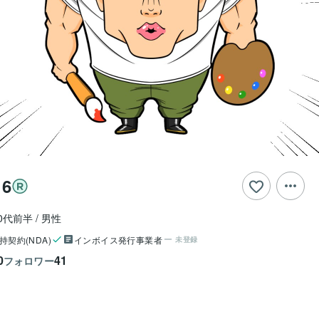
6
0代前半
男性
持契約(NDA)
インボイス発行事業者
未登録
0
41
フォロワー