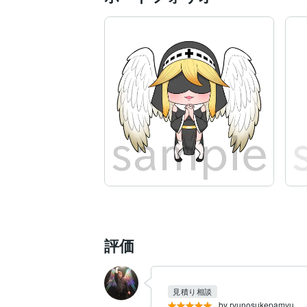
評価
見積り相談
by ryunosukepamyu