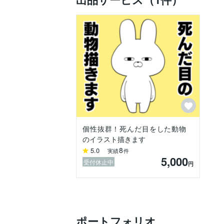
個性抜群！死んだ目をした動物
のイラスト描きます
8
5.0
実績
件
5,000
受付休止中
円
ポートフォリオ