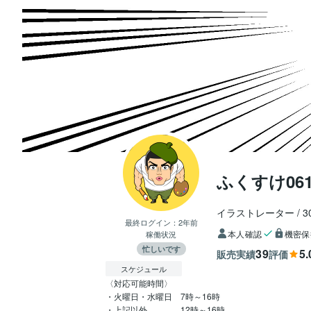
ふくすけ061
イラストレーター
3
最終ログイン：
2年前
本人確認
機密保
稼働状況
忙しいです
39
5.
販売実績
評価
スケジュール
〈対応可能時間〉

・火曜日・水曜日　7時～16時
