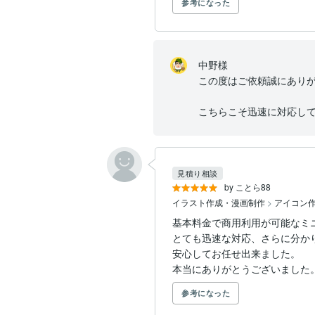
参考になった
中野様

この度はご依頼誠にありが
こちらこそ迅速に対応し
見積り相談
by ことら88
イラスト作成・漫画制作
>
アイコン作
基本料金で商用利用が可能なミ
とても迅速な対応、さらに分かり
安心してお任せ出来ました。

本当にありがとうございました
参考になった