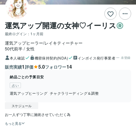
運気アップ開運の女神♡イーリス
最終ログイン：
1ヶ月前
運気アップヒーラー/レイキティーチャー
50代前半
女性
本人確認
機密保持契約(NDA)
インボイス発行事業者
未登録
1
5.0
14
販売実績
評価
フォロワー
納品ごとの予算目安
占い
運気アップヒーリング
チャクラリーディング＆調整
スケジュール
もっと見る