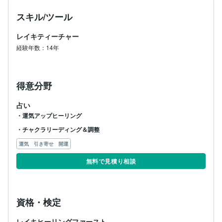
意識の拡大・変容や不要な思考の手放し

自分を大切にしたくなる体験をしてみませんか？

スキル/ツール
レイキティーチャー
経験年数：14年
私のできること

♥遠隔運気アップヒーリング（ご希望の運気を100％に
設定します）

得意分野
♥チャクラ調整　滞っている箇所にエネルギーチャージ
して活性化させます。

占い
♥チャクラリーディング　チャクラから聞こえてくるあ
なたへの愛のメッセージをお伝えします。

・運気アップヒーリング
♥開運アドバイス　あなたに必要な開運アクションをお
・チャクラリーディング＆調整
伝えします

♥あなただけの香りの開運アイテム作成　数種類のお香
運気 引き寄せ 開運
を使ったアイテムです

無料で見積り相談
♥遠隔レイキヒーリング　　愛と癒しと調和のエネルギ
ーをお届けします

これから順にメニューに追加する予定ですので

資格・検定
楽しみに待っててくださいね

レイキヒーリングファースト