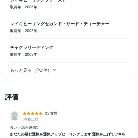
取得年：2006年
お一人お一人のエネルギーと丁寧に向き合い

より良い未来になるように施術させて頂けたらと思って
います。

レイキヒーリングセカンド・サード・ティーチャー
取得年：2008年
◇　ご購入の際のお願いごと　◇

チャクラリーディング
取得年：2009年
＊必ず受けたからと言って必ず効果があると保証はあり
ませんので

　自己責任の元、お申し込みをお願いします

もっと見る（他7件）
＊効果の実感は個人差があります

＊お申込み頂いた後からのクレームや返金の応対はでき
ません

＊各セッションはあなたの未来が変わる可能性がありま
評価
す

　ワクワクする気持ちでお申し込みくださいね

by 女性
沢山のお願いをお許しください

3年以上前
長文を読んで頂きありがとうございました。

占い
>
総合運鑑定
お申込み頂けるのを楽しみに待っております♡

あなたの望む運気を運気アップヒーリングします 運気を上げてツキを