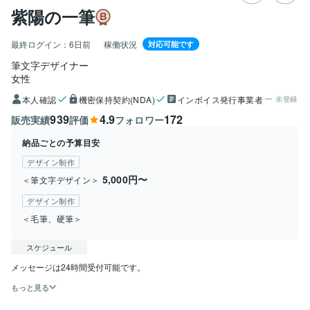
紫陽の一筆
最終ログイン：
6日前
稼働状況
対応可能です
筆文字デザイナー
女性
本人確認
機密保持契約(NDA)
インボイス発行事業者
未登録
939
4.9
172
販売実績
評価
フォロワー
納品ごとの予算目安
デザイン制作
5,000円〜
＜筆文字デザイン＞
デザイン制作
＜毛筆、硬筆＞
スケジュール
メッセージは24時間受付可能です。
もっと見る