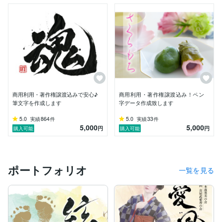
商用利用・著作権譲渡込みで安心♪
商用利用・著作権譲渡込み！ペン
筆文字を作成します
字データ作成致します
5.0
864
5.0
33
実績
件
実績
件
5,000
5,000
円
円
購入可能
購入可能
ポートフォリオ
一覧を見る