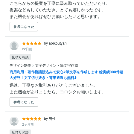
こちらからの提案を丁寧に汲み取っていただいたり、

提案などもしていただき、とても嬉しかったです。

また機会があればぜひお願いしたいと思います。
参考になった
by aoikoutyan
22日前
見積り相談
デザイン制作
>
文字デザイン・筆文字作成
商用利用・著作権譲渡込みで安心♪筆文字を作成します 総実績900件超
大好評！文字切り抜き・背景透過も無料♪
迅速、丁寧なお取引ありがとうございました。

また機会がありましたら、ヨロシクお願いします。
参考になった
by 男性
2ヶ月前
見積り相談