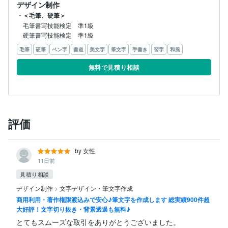
デザイン制作
・＜毛筆、硬筆＞
毛筆書写技能検定　準1級

硬筆書写技能検定　準1級
毛筆
硬筆
ペン字
書道
美文字
筆文字
手書き
習字
和風
無料で見積り相談
評価
by 女性
11日前
見積り相談
デザイン制作
>
文字デザイン・筆文字作成
商用利用・著作権譲渡込みで安心♪筆文字を作成します 総実績900件超
大好評！文字切り抜き・背景透過も無料♪
とてもスムーズな取引をありがとうございました。
