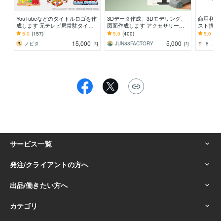
YouTubeなどのタイトルロゴを作
3Dデータ作成、3Dモデリング、
商用利用
成します 元テレビ局常駐タイト
図面作成します アクセサリー、3
スト描き
ルデザイナーが、サービスを彩り
Dプリント、3Dデータ、モデリン
オリジナ
5.0
(157)
5.0
(400)
5.0
(9)
ます
グします！！
す。
15,000
5,000
ノビタ
JUN88FACTORY
8．huit
円
円