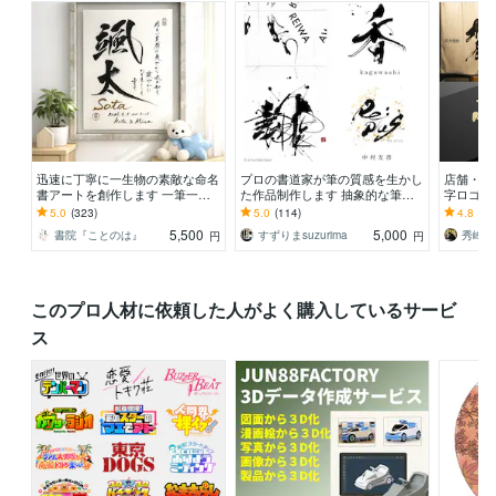
迅速に丁寧に一生物の素敵な命名
プロの書道家が筆の質感を生かし
店舗・ブ
書アートを創作します 一筆一筆
た作品制作します 抽象的な筆文
字ロゴを
に心を込めた手書き毛筆の魅力を
字から多様な書体に対応します。
簾・商品
5.0
(323)
5.0
(114)
4.8
(20
お子様のお誕生の記念に
墨絵ご希望の方も。
対応〜
5,500
5,000
書院『ことのは』
すずりまsuzurima
円
円
このプロ人材に依頼した人がよく購入しているサービ
ス