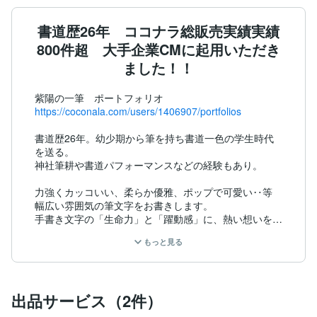
書道歴26年 ココナラ総販売実績実績
800件超 大手企業CMに起用いただき
ました！！
https://coconala.com/users/1406907/portfolios
書道歴26年。幼少期から筆を持ち書道一色の学生時代
を送る。

神社筆耕や書道パフォーマンスなどの経験もあり。

力強くカッコいい、柔らか優雅、ポップで可愛い‥等

幅広い雰囲気の筆文字をお書きします。

手書き文字の「生命力」と「躍動感」に、熱い想いを乗
せて発信しませんか。

もっと見る
皆様のデザインに華を添える一筆を。

ご来訪を心よりお待ちしております。
出品サービス（2件）