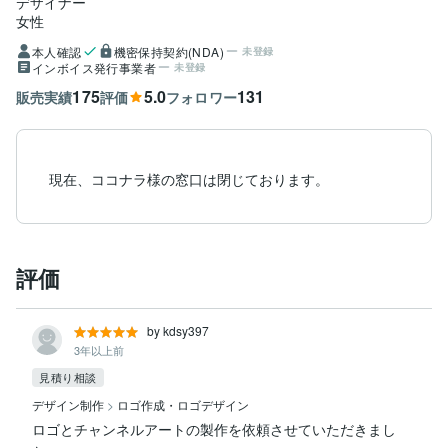
デザイナー
女性
本人確認
機密保持契約(NDA)
未登録
インボイス発行事業者
未登録
175
5.0
131
販売実績
評価
フォロワー
現在、ココナラ様の窓口は閉じております。
評価
by kdsy397
3年以上前
見積り相談
デザイン制作
>
ロゴ作成・ロゴデザイン
ロゴとチャンネルアートの製作を依頼させていただきまし