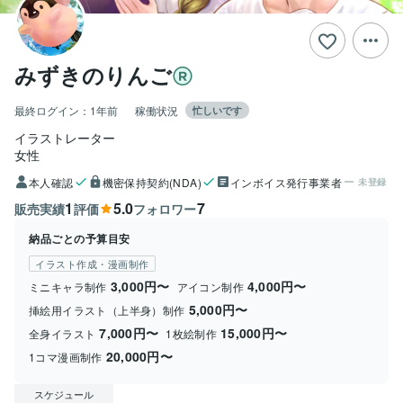
みずきのりんご
最終ログイン：
1年前
稼働状況
忙しいです
イラストレーター
女性
本人確認
機密保持契約(NDA)
インボイス発行事業者
未登録
1
5.0
7
販売実績
評価
フォロワー
納品ごとの予算目安
イラスト作成・漫画制作
3,000円〜
4,000円〜
ミニキャラ制作
アイコン制作
5,000円〜
挿絵用イラスト（上半身）制作
7,000円〜
15,000円〜
全身イラスト
1枚絵制作
20,000円〜
1コマ漫画制作
スケジュール