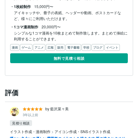
・1枚絵制作
15,000円〜
アイキャッチや、冊子の表紙、ヘッダーや動画、ポストカードな
ど、様々にご利用いただけます。
・1コマ漫画制作
20,000円〜
シンプルな1コマ漫画を10枚まとめて制作致します。まとめて挿絵に
利用することができます。
漫画
ゲーム
アニメ
広報
販売
電子書籍
学校
ブログ
イベント
無料で見積り相談
評価
by 藍沢菜々美
3年以上前
見積り相談
イラスト作成・漫画制作
>
アイコン作成・SNSイラスト作成