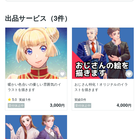
筆の速さには自信があります。

出品サービス（3件）
暖かい色合いの優しい雰囲気のイ
おじさん特化！オリジナルのイラ
ラストを描きます
ストを描きます
5.0
1
0
実績
件
実績
件
3,000
4,000
円
円
受付休止中
受付休止中